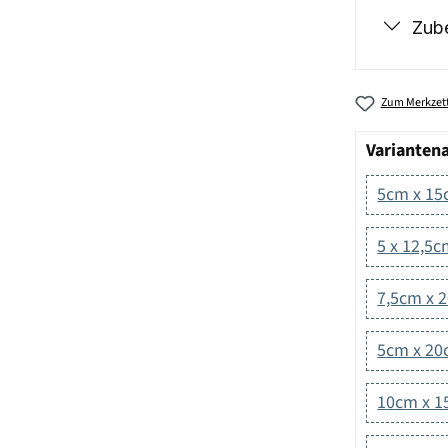
Zub
Zum Merkzett
Varianten
5cm x 1
5 x 12,5
7,5cm x 
5cm x 2
10cm x 