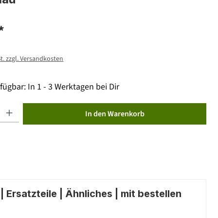
*
St. zzgl. Versandkosten
fügbar: In 1 - 3 Werktagen bei Dir
ib den gewünschten Wert ein oder benutze die Schaltflächen um die Anzahl zu erhöhen od
In den Warenkorb
 Ersatzteile | Ähnliches | mit bestellen