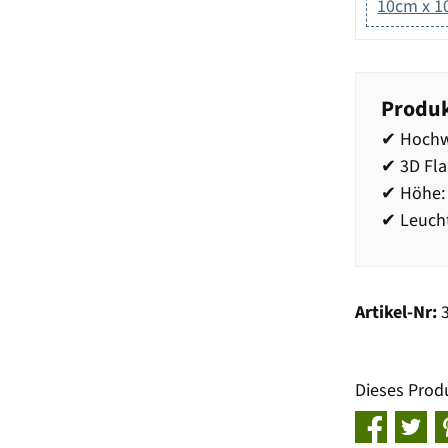
10cm x 
Produk
✔ Hochw
✔ 3D Fl
✔ Höhe: 
✔ Leucht
Artikel-Nr:
Dieses Prod