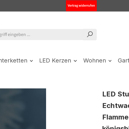
Vertrag widerrufen
chterketten
LED Kerzen
Wohnen
Gar
LED St
Echtwac
Flamme 
königsb