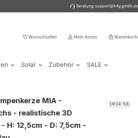
Beratung: support@h4g-gmbh.de
Wunschzettel
Mein Konto
Warenkorb
ten
Solar
Zubehör
SALE
umpenkerze MIA -
hs - realistische 3D
- H: 12,5cm - D: 7,5cm -
lau