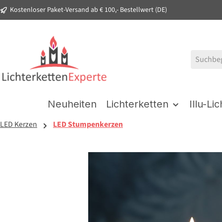
Kostenloser Paket-Versand ab € 100,- Bestellwert (DE)
springen
Zur Hauptnavigation springen
Neuheiten
Lichterketten
Illu-Li
LED Kerzen
LED Stumpenkerzen
Bildergalerie überspringen