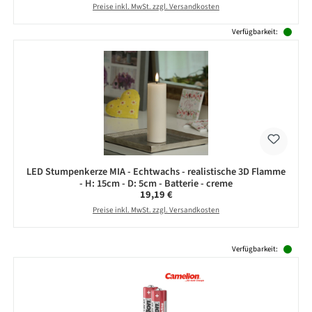
Preise inkl. MwSt. zzgl. Versandkosten
Verfügbarkeit:
LED Stumpenkerze MIA - Echtwachs - realistische 3D Flamme
- H: 15cm - D: 5cm - Batterie - creme
Regulärer Preis:
19,19 €
Preise inkl. MwSt. zzgl. Versandkosten
Produktgalerie überspringen
Verfügbarkeit: