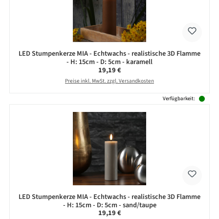
LED Stumpenkerze MIA - Echtwachs - realistische 3D Flamme
- H: 15cm - D: 5cm - karamell
Regulärer Preis:
19,19 €
Preise inkl. MwSt. zzgl. Versandkosten
Verfügbarkeit:
LED Stumpenkerze MIA - Echtwachs - realistische 3D Flamme
- H: 15cm - D: 5cm - sand/taupe
Regulärer Preis:
19,19 €