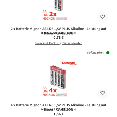
2 x Batterie Mignon AA LR6 1,5V PLUS Alkaline - Leistung auf
Dauer - CAMELION
Inhalt:
2 Stück
(0,39 € / 1 Stück)
Regulärer Preis:
0,78 €
Preise inkl. MwSt. zzgl. Versandkosten
Verfügbarkeit:
4 x Batterie Mignon AA LR6 1,5V PLUS Alkaline - Leistung auf
Dauer - CAMELION
Inhalt:
4 Stück
(0,39 € / 1 Stück)
Regulärer Preis:
1,56 €