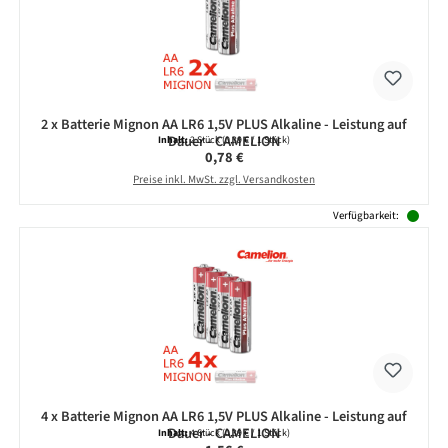
2 x Batterie Mignon AA LR6 1,5V PLUS Alkaline - Leistung auf
Dauer - CAMELION
Inhalt:
2 Stück
(0,39 € / 1 Stück)
Regulärer Preis:
0,78 €
Preise inkl. MwSt. zzgl. Versandkosten
Verfügbarkeit:
4 x Batterie Mignon AA LR6 1,5V PLUS Alkaline - Leistung auf
Dauer - CAMELION
Inhalt:
4 Stück
(0,39 € / 1 Stück)