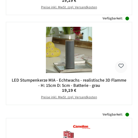
Regulärer Preis:
19,19 €
Preise inkl. MwSt. zzgl. Versandkosten
Verfügbarkeit:
LED Stumpenkerze MIA - Echtwachs - realistische 3D Flamme
- H: 15cm D: 5cm - Batterie - grau
Regulärer Preis:
19,19 €
Preise inkl. MwSt. zzgl. Versandkosten
Produktgalerie überspringen
Verfügbarkeit: