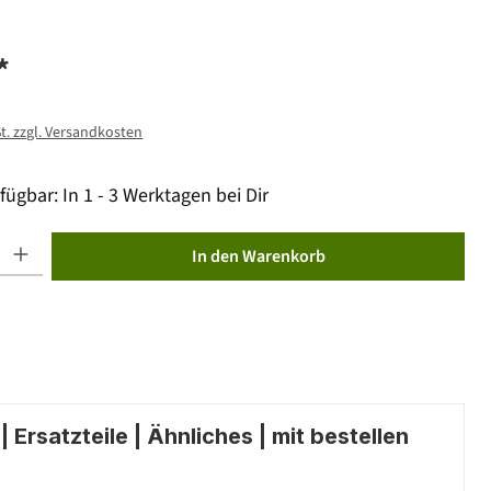
*
St. zzgl. Versandkosten
fügbar: In 1 - 3 Werktagen bei Dir
ib den gewünschten Wert ein oder benutze die Schaltflächen um die Anzahl zu erhöhen od
In den Warenkorb
 Ersatzteile | Ähnliches | mit bestellen