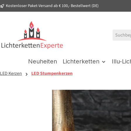
Kostenloser Paket-Versand ab € 100,- Bestellwert (DE)
springen
Zur Hauptnavigation springen
Neuheiten
Lichterketten
Illu-Li
LED Kerzen
LED Stumpenkerzen
Bildergalerie überspringen