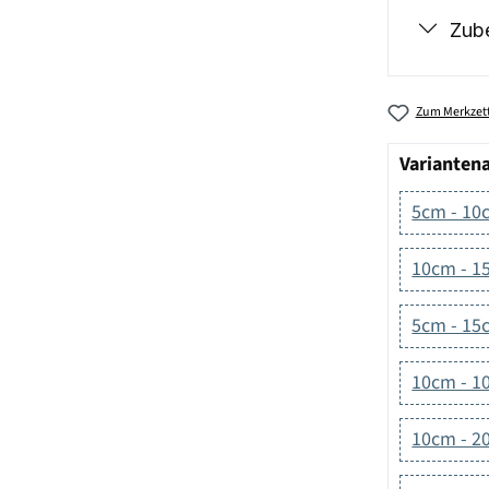
Zub
Zum Merkzett
Varianten
5cm - 10
10cm - 1
5cm - 15
10cm - 1
10cm - 2