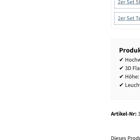
2er Set 
2er Set T
Produk
✔ Hochw
✔ 3D Fl
✔ Höhe:
✔ Leucht
Artikel-Nr:
Dieses Prod