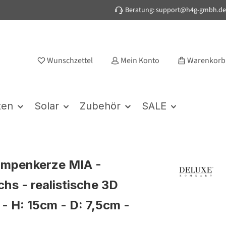
Beratung: support@h4g-gmbh.de
Wunschzettel
Mein Konto
Warenkorb
ten
Solar
Zubehör
SALE
umpenkerze MIA -
hs - realistische 3D
- H: 15cm - D: 7,5cm -