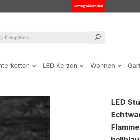
Vertrag widerrufen
chterketten
LED Kerzen
Wohnen
Gar
LED St
Echtwac
Flamme 
hellblau