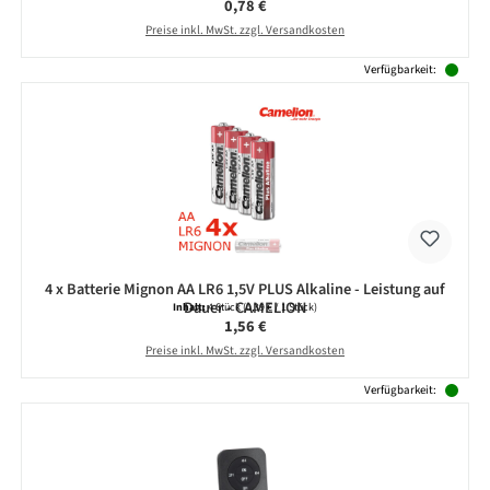
Regulärer Preis:
0,78 €
Preise inkl. MwSt. zzgl. Versandkosten
Verfügbarkeit:
4 x Batterie Mignon AA LR6 1,5V PLUS Alkaline - Leistung auf
Dauer - CAMELION
Inhalt:
4 Stück
(0,39 € / 1 Stück)
Regulärer Preis:
1,56 €
Preise inkl. MwSt. zzgl. Versandkosten
Verfügbarkeit: