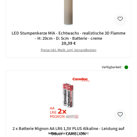
LED Stumpenkerze MIA - Echtwachs - realistische 3D Flamme
- H: 20cm - D: 5cm - Batterie - creme
Regulärer Preis:
20,39 €
Preise inkl. MwSt. zzgl. Versandkosten
Produktgalerie überspringen
Verfügbarkeit:
2 x Batterie Mignon AA LR6 1,5V PLUS Alkaline - Leistung auf
Dauer - CAMELION
Inhalt:
2 Stück
(0,39 € / 1 Stück)