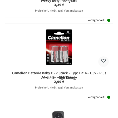
Heavy Duty - Long Life
Inhalt:
2 Stück
(1,70 € / 1 Stück)
Regulärer Preis:
3,39 €
Preise inkl. MwSt. zzgl. Versandkosten
Verfügbarkeit:
Camelion Batterie Baby C - 2 Stück - Typ: LR14 - 1,5V - Plus
Alkaline - High Energy
Inhalt:
2 Stück
(1,50 € / 1 Stück)
Regulärer Preis:
2,99 €
Preise inkl. MwSt. zzgl. Versandkosten
Verfügbarkeit: