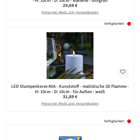
- H: 10cm - D: 10cm - Batterie - olivgrün
Regulärer Preis:
29,69 €
Preise inkl. MwSt. zzgl. Versandkosten
Verfügbarkeit:
LED Stumpenkerze MIA - Kunststoff - realistische 3D Flamme -
H: 10cm - D: 10cm - für Außen - weiß
Regulärer Preis:
31,89 €
Preise inkl. MwSt. zzgl. Versandkosten
Produktgalerie überspringen
Verfügbarkeit: