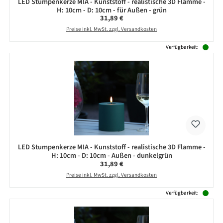
LED Stumpenkerze MIA - Kunststoff - realistische 3D Flamme -
H: 10cm - D: 10cm - für Außen - grün
Regulärer Preis:
31,89 €
Preise inkl. MwSt. zzgl. Versandkosten
Verfügbarkeit:
LED Stumpenkerze MIA - Kunststoff - realistische 3D Flamme -
H: 10cm - D: 10cm - Außen - dunkelgrün
Regulärer Preis:
31,89 €
Preise inkl. MwSt. zzgl. Versandkosten
Verfügbarkeit: