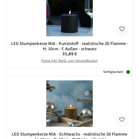
LED Stumpenkerze MIA - Kunststoff - realistische 3D Flamme -
H: 10cm - f. Außen - schwarz
Regulärer Preis:
31,89 €
Preise inkl. MwSt. zzgl. Versandkosten
Verfügbarkeit:
LED Stumpenkerze MIA - Echtwachs - realistische 3D Flamme