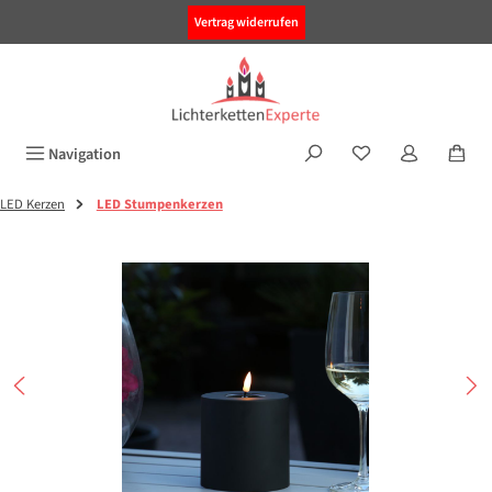
alt springen
Vertrag widerrufen
Navigation
LED Kerzen
LED Stumpenkerzen
Bildergalerie überspringen