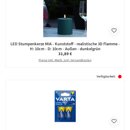
LED Stumpenkerze MIA - Kunststoff - realistische 3D Flamme -
H: 10cm - D: 10cm - Außen - dunkelgrün
Regulärer Preis:
31,89 €
Preise inkl. MwSt. zzgl. Versandkosten
Produktgalerie überspringen
Verfügbarkeit: