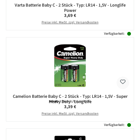
Varta Batterie Baby C - 2 Stück - Typ: LR14 - 1,5V - Longlife
Power
Regulärer Preis:
3,69 €
Preise inkl. MwSt. zzgl. Versandkosten
Verfügbarkeit:
Camelion Batterie Baby C - 2 Stück - Typ: LR14 - 1,5V - Super
Heavy Duty - Long Life
Inhalt:
2 Stück
(1,70 € / 1 Stück)
Regulärer Preis:
3,39 €
Preise inkl. MwSt. zzgl. Versandkosten
Verfügbarkeit: