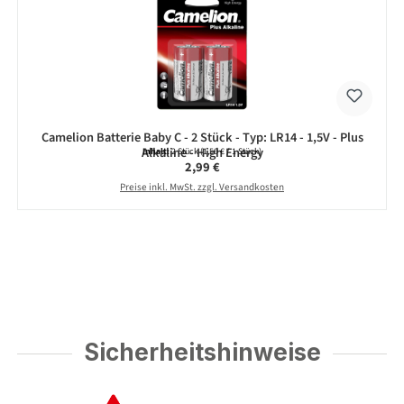
Camelion Batterie Baby C - 2 Stück - Typ: LR14 - 1,5V - Plus
Alkaline - High Energy
Inhalt:
2 Stück
(1,50 € / 1 Stück)
Regulärer Preis:
2,99 €
Preise inkl. MwSt. zzgl. Versandkosten
Sicherheitshinweise