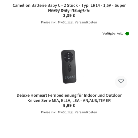
Camelion Batterie Baby C - 2 Stück - Typ: LR14 - 1,5V - Super
Heavy Duty - Long Life
Inhalt:
2 Stück
(1,70 € / 1 Stück)
Regulärer Preis:
3,39 €
Preise inkl. MwSt. zzgl. Versandkosten
Verfügbarkeit:
Deluxe Homeart Fernbedienung für Indoor und Outdoor
Kerzen Serie MIA, ELLA, LEA - AN/AUS/TIMER
Regulärer Preis:
9,99 €
Preise inkl. MwSt. zzgl. Versandkosten