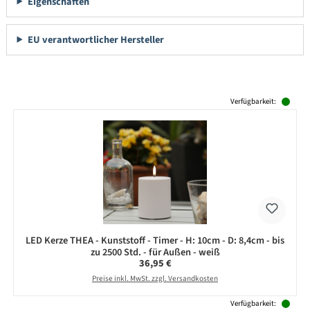
Eigenschaften
EU verantwortlicher Hersteller
Produktgalerie überspringen
Verfügbarkeit:
LED Kerze THEA - Kunststoff - Timer - H: 10cm - D: 8,4cm - bis
zu 2500 Std. - für Außen - weiß
Regulärer Preis:
36,95 €
Preise inkl. MwSt. zzgl. Versandkosten
Verfügbarkeit: