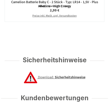
Camelion Batterie Baby C - 2 Stück - Typ: LR14 - 1,5V - Plus
Alkaline - High Energy
Inhalt:
2 Stück
(1,50 € / 1 Stück)
Regulärer Preis:
2,99 €
Preise inkl. MwSt. zzgl. Versandkosten
Sicherheitshinweise
Download:
Sicherheitshinweise
Kundenbewertungen