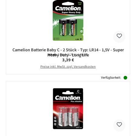
Camelion Batterie Baby C - 2 Stück - Typ: LR14 - 1,5V - Super
Heavy Duty - Long Life
Inhalt:
2 Stück
(1,70 € / 1 Stück)
Regulärer Preis:
3,39 €
Preise inkl. MwSt. zzgl. Versandkosten
Verfügbarkeit: