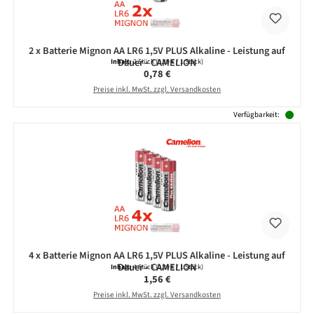
2 x Batterie Mignon AA LR6 1,5V PLUS Alkaline - Leistung auf
Dauer - CAMELION
Inhalt:
2 Stück
(0,39 € / 1 Stück)
Regulärer Preis:
0,78 €
Preise inkl. MwSt. zzgl. Versandkosten
Verfügbarkeit:
4 x Batterie Mignon AA LR6 1,5V PLUS Alkaline - Leistung auf
Dauer - CAMELION
Inhalt:
4 Stück
(0,39 € / 1 Stück)
Regulärer Preis:
1,56 €
Preise inkl. MwSt. zzgl. Versandkosten