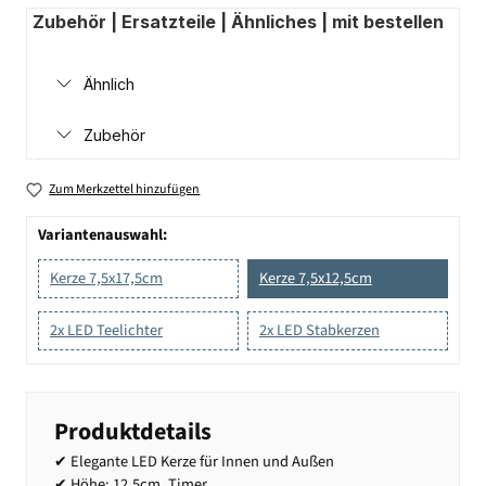
Zubehör | Ersatzteile | Ähnliches | mit bestellen
Ähnlich
Zubehör
Zum Merkzettel hinzufügen
Variantenauswahl:
Kerze 7,5x17,5cm
Kerze 7,5x12,5cm
2x LED Teelichter
2x LED Stabkerzen
Produktdetails
✔ Elegante LED Kerze für Innen und Außen
✔ Höhe: 12,5cm, Timer