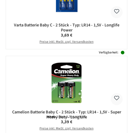
Varta Batterie Baby C - 2 Stück - Typ: LR14 - 1,5V - Longlife
Power
Regulärer Preis:
3,69 €
Preise inkl. MwSt. zzgl. Versandkosten
Verfügbarkeit:
Camelion Batterie Baby C - 2 Stück - Typ: LR14 - 1,5V - Super
Heavy Duty - Long Life
Inhalt:
2 Stück
(1,70 € / 1 Stück)
Regulärer Preis:
3,39 €
Preise inkl. MwSt. zzgl. Versandkosten