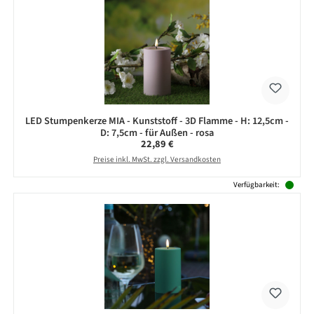
LED Stumpenkerze MIA - Kunststoff - 3D Flamme - H: 12,5cm -
D: 7,5cm - für Außen - rosa
Regulärer Preis:
22,89 €
Preise inkl. MwSt. zzgl. Versandkosten
Verfügbarkeit: