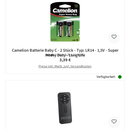
Camelion Batterie Baby C - 2 Stück - Typ: LR14 - 1,5V - Super
Heavy Duty - Long Life
Inhalt:
2 Stück
(1,70 € / 1 Stück)
Regulärer Preis:
3,39 €
Preise inkl. MwSt. zzgl. Versandkosten
Verfügbarkeit: