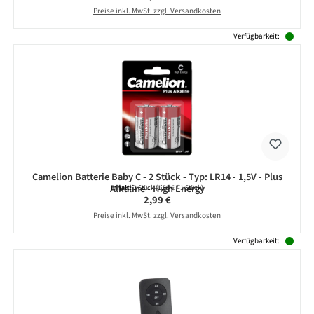
Preise inkl. MwSt. zzgl. Versandkosten
Verfügbarkeit:
Camelion Batterie Baby C - 2 Stück - Typ: LR14 - 1,5V - Plus
Alkaline - High Energy
Inhalt:
2 Stück
(1,50 € / 1 Stück)
Regulärer Preis:
2,99 €
Preise inkl. MwSt. zzgl. Versandkosten
Verfügbarkeit: