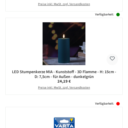
Preise inkl. MwSt. zzgl. Versandkosten
Verfügbarkeit:
LED Stumpenkerze MIA - Kunststoff - 3D Flamme - H: 15cm -
D: 7,5cm - für Außen - dunkelgrün
Regulärer Preis:
24,19 €
Preise inkl. MwSt. zzgl. Versandkosten
Produktgalerie überspringen
Verfügbarkeit: