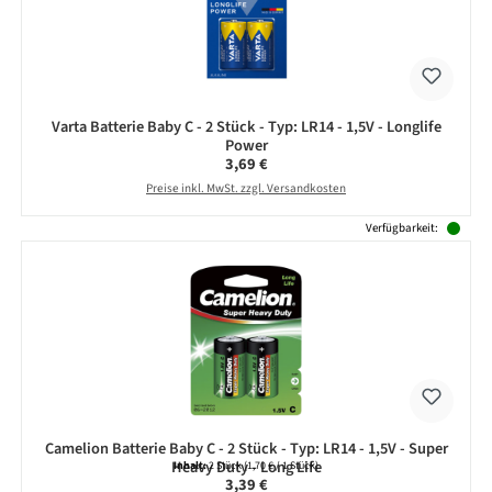
Varta Batterie Baby C - 2 Stück - Typ: LR14 - 1,5V - Longlife
Power
Regulärer Preis:
3,69 €
Preise inkl. MwSt. zzgl. Versandkosten
Verfügbarkeit:
Camelion Batterie Baby C - 2 Stück - Typ: LR14 - 1,5V - Super
Heavy Duty - Long Life
Inhalt:
2 Stück
(1,70 € / 1 Stück)
Regulärer Preis:
3,39 €