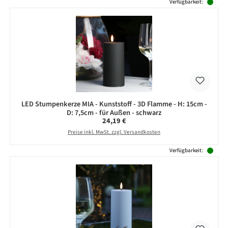
Produktgalerie überspringen
Verfügbarkeit:
LED Stumpenkerze MIA - Kunststoff - 3D Flamme - H: 15cm -
D: 7,5cm - für Außen - schwarz
Regulärer Preis:
24,19 €
Preise inkl. MwSt. zzgl. Versandkosten
Verfügbarkeit: