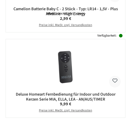
Camelion Batterie Baby C - 2 Stück - Typ: LR14 - 1,5V - Plus
Alkaline - High Energy
Inhalt:
2 Stück
(1,50 € / 1 Stück)
Regulärer Preis:
2,99 €
Preise inkl. MwSt. zzgl. Versandkosten
Verfügbarkeit:
Deluxe Homeart Fernbedienung für Indoor und Outdoor
Kerzen Serie MIA, ELLA, LEA - AN/AUS/TIMER
Regulärer Preis:
9,99 €
Preise inkl. MwSt. zzgl. Versandkosten