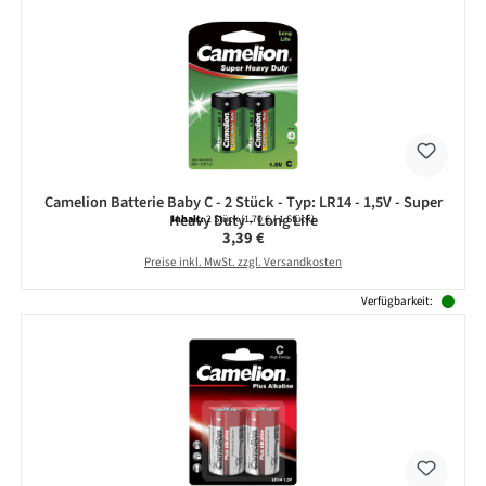
Camelion Batterie Baby C - 2 Stück - Typ: LR14 - 1,5V - Super
Heavy Duty - Long Life
Inhalt:
2 Stück
(1,70 € / 1 Stück)
Regulärer Preis:
3,39 €
Preise inkl. MwSt. zzgl. Versandkosten
Verfügbarkeit: