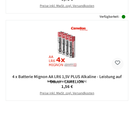
Preise inkl. MwSt. zzgl. Versandkosten
Verfügbarkeit:
4 x Batterie Mignon AA LR6 1,5V PLUS Alkaline - Leistung auf
Dauer - CAMELION
Inhalt:
4 Stück
(0,39 € / 1 Stück)
Regulärer Preis:
1,56 €
Preise inkl. MwSt. zzgl. Versandkosten