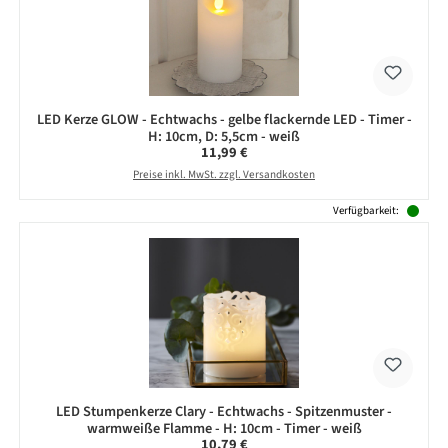
LED Kerze GLOW - Echtwachs - gelbe flackernde LED - Timer -
H: 10cm, D: 5,5cm - weiß
Regulärer Preis:
11,99 €
Preise inkl. MwSt. zzgl. Versandkosten
Verfügbarkeit:
LED Stumpenkerze Clary - Echtwachs - Spitzenmuster -
warmweiße Flamme - H: 10cm - Timer - weiß
Regulärer Preis:
10,79 €