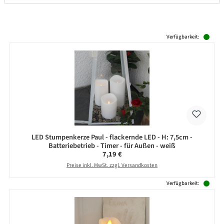
Produktgalerie überspringen
Verfügbarkeit:
LED Stumpenkerze Paul - flackernde LED - H: 7,5cm -
Batteriebetrieb - Timer - für Außen - weiß
Regulärer Preis:
7,19 €
Preise inkl. MwSt. zzgl. Versandkosten
Verfügbarkeit: