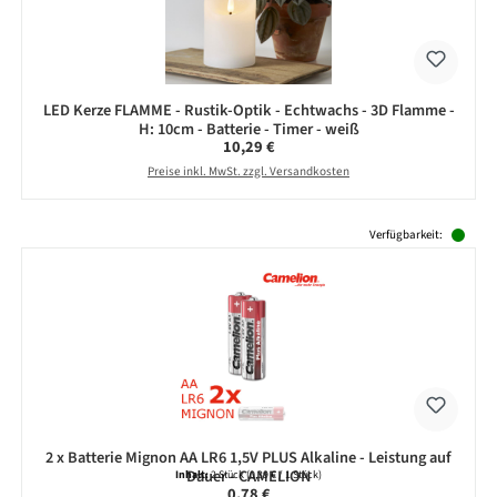
LED Kerze FLAMME - Rustik-Optik - Echtwachs - 3D Flamme -
H: 10cm - Batterie - Timer - weiß
Regulärer Preis:
10,29 €
Preise inkl. MwSt. zzgl. Versandkosten
Produktgalerie überspringen
Verfügbarkeit:
2 x Batterie Mignon AA LR6 1,5V PLUS Alkaline - Leistung auf
Dauer - CAMELION
Inhalt:
2 Stück
(0,39 € / 1 Stück)
Regulärer Preis:
0,78 €