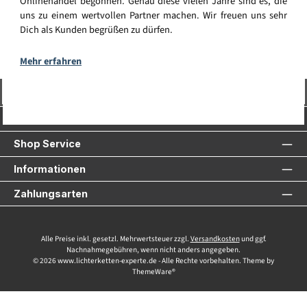
Onlinehandel begonnen. Genau diese vielen Jahre sind es, die
uns zu einem wertvollen Partner machen. Wir freuen uns sehr
Dich als Kunden begrüßen zu dürfen.
Mehr erfahren
Vertrag widerrufen
Service-Hotline
Shop Service
Informationen
Zahlungsarten
Alle Preise inkl. gesetzl. Mehrwertsteuer zzgl.
Versandkosten
und ggf.
Nachnahmegebühren, wenn nicht anders angegeben.
© 2026 www.lichterketten-experte.de - Alle Rechte vorbehalten. Theme by
ThemeWare®