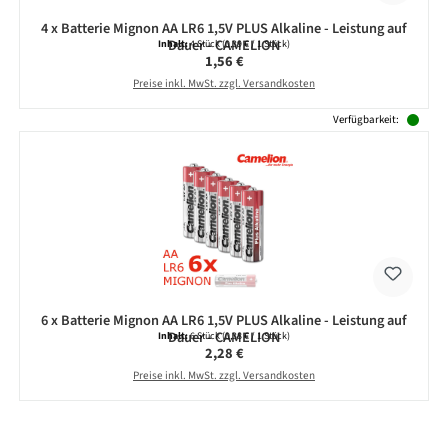
4 x Batterie Mignon AA LR6 1,5V PLUS Alkaline - Leistung auf
Dauer - CAMELION
Inhalt:
4 Stück
(0,39 € / 1 Stück)
Regulärer Preis:
1,56 €
Preise inkl. MwSt. zzgl. Versandkosten
Verfügbarkeit:
6 x Batterie Mignon AA LR6 1,5V PLUS Alkaline - Leistung auf
Dauer - CAMELION
Inhalt:
6 Stück
(0,38 € / 1 Stück)
Regulärer Preis:
2,28 €
Preise inkl. MwSt. zzgl. Versandkosten