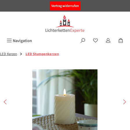
alt springen
Vertrag widerrufen
Navigation
LED Kerzen
LED Stumpenkerzen
Bildergalerie überspringen