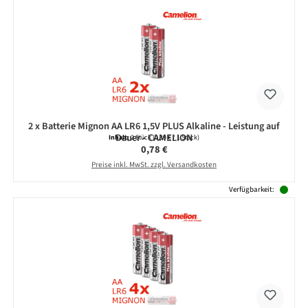
2 x Batterie Mignon AA LR6 1,5V PLUS Alkaline - Leistung auf
Dauer - CAMELION
Inhalt:
2 Stück
(0,39 € / 1 Stück)
Regulärer Preis:
0,78 €
Preise inkl. MwSt. zzgl. Versandkosten
Verfügbarkeit: