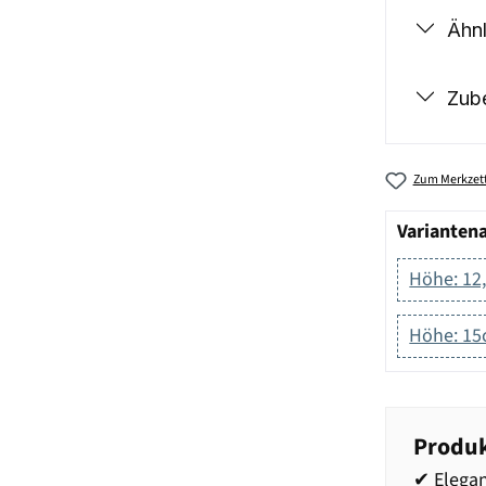
Ähnl
Zub
Zum Merkzett
Varianten
Höhe: 12
Höhe: 1
Produk
✔ Elegan