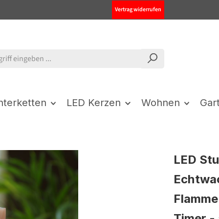
Vertrag widerrufen
chterketten
LED Kerzen
Wohnen
Gar
LED St
Echtwa
Flamme 
Timer - 