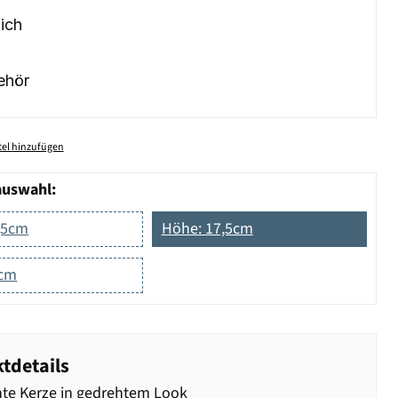
ich
ehör
el hinzufügen
auswahl:
,5cm
Höhe: 17,5cm
5cm
tdetails
te Kerze in gedrehtem Look