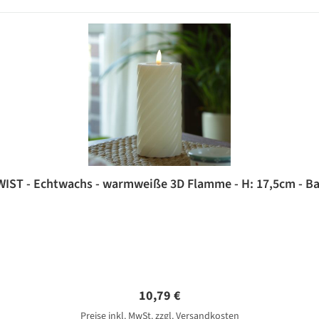
ST - Echtwachs - warmweiße 3D Flamme - H: 17,5cm - Bat
Regulärer Preis:
10,79 €
Preise inkl. MwSt. zzgl. Versandkosten