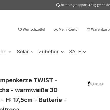
Beratung: support@h4g-gmbh.de
Wunschzettel
Mein Konto
Warenkorb
ten
Solar
Zubehör
SALE
umpenkerze TWIST -
chs - warmweiße 3D
- H: 17,5cm - Batterie -
altrosa