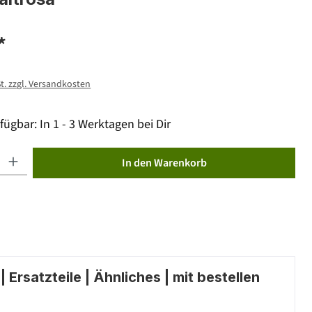
*
St. zzgl. Versandkosten
fügbar: In 1 - 3 Werktagen bei Dir
ib den gewünschten Wert ein oder benutze die Schaltflächen um die Anzahl zu erhöhen od
In den Warenkorb
 Ersatzteile | Ähnliches | mit bestellen