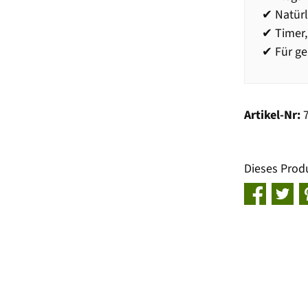
✔ Natür
✔ Timer,
✔ Für g
Artikel-Nr:
Dieses Prod