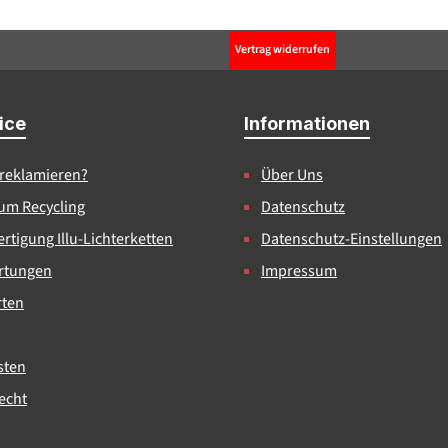
Vertrag widerrufen
ice
Informationen
 reklamieren?
Über Uns
um Recycling
Datenschutz
rtigung Illu-Lichterketten
Datenschutz-Einstellungen
rtungen
Impressum
rten
sten
echt