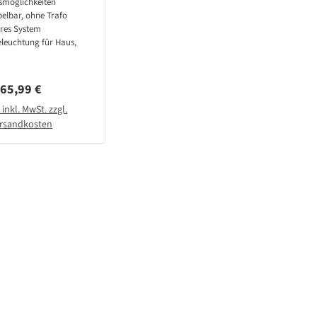
möglichkeiten
elbar, ohne Trafo
res System
eleuchtung für Haus,
Regulärer Preis:
65,99 €
 inkl. MwSt. zzgl.
rsandkosten