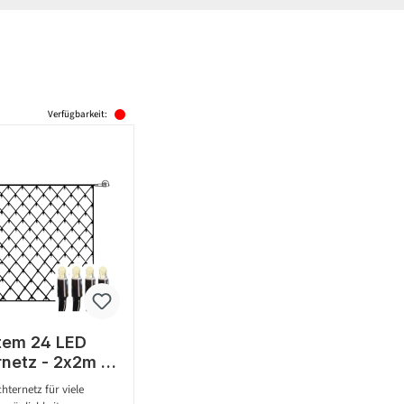
Verfügbarkeit:
tem 24 LED
rnetz - 2x2m -
rmweiße LED -
ternetz für viele
ar - ohne Trafo