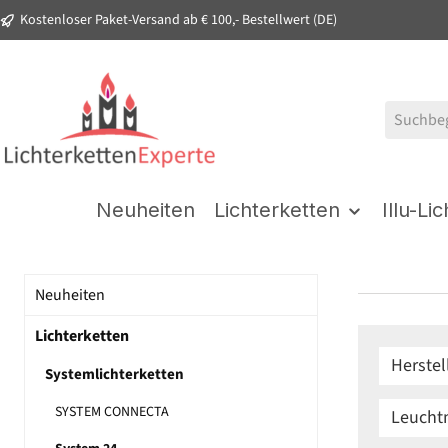
Kostenloser Paket-Versand ab € 100,- Bestellwert (DE)
springen
Zur Hauptnavigation springen
Neuheiten
Lichterketten
Illu-Li
Neuheiten
Lichterketten
Herstel
Systemlichterketten
SYSTEM CONNECTA
Leuchtm