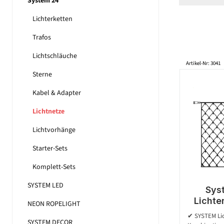
System 24
Lichterketten
Trafos
Lichtschläuche
Artikel-Nr: 3041
Sterne
Kabel & Adapter
Lichtnetze
Lichtvorhänge
Starter-Sets
Komplett-Sets
SYSTEM LED
Sys
Lichte
NEON ROPELIGHT
140 wa
✔ SYSTEM Lich
SYSTEM DECOR
koppelb