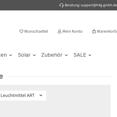
Beratung: support@h4g-gmbh.de
Wunschzettel
Mein Konto
Warenkorb
ten
Solar
Zubehör
SALE
e
Leuchtmittel ART