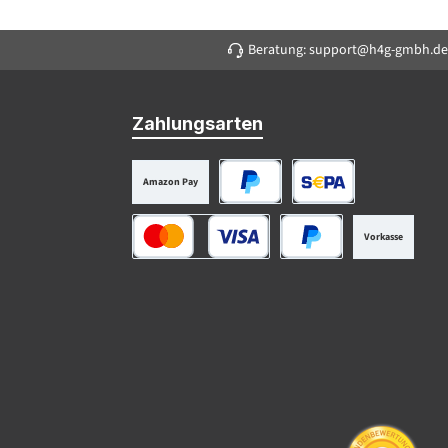
Beratung: support@h4g-gmbh.de
Zahlungsarten
Amazon Pay
PayPal
SEPA Lastschrift
Vorkasse
Kredit- oder Debitkarte
Später Bezahlen