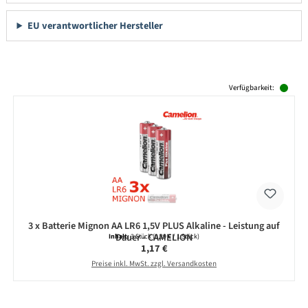
EU verantwortlicher Hersteller
Produktgalerie überspringen
Verfügbarkeit:
3 x Batterie Mignon AA LR6 1,5V PLUS Alkaline - Leistung auf
Dauer - CAMELION
Inhalt:
3 Stück
(0,39 € / 1 Stück)
Regulärer Preis:
1,17 €
Preise inkl. MwSt. zzgl. Versandkosten