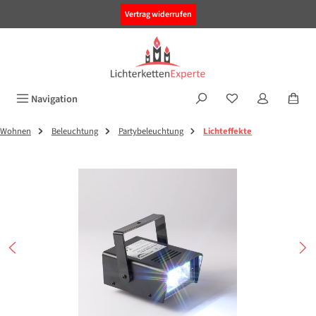
alt springen
Vertrag widerrufen
Navigation
Wohnen
Beleuchtung
Partybeleuchtung
Lichteffekte
Bildergalerie überspringen