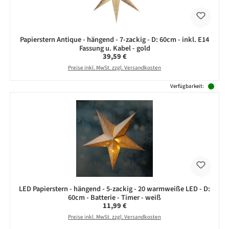
Papierstern Antique - hängend - 7-zackig - D: 60cm - inkl. E14
Fassung u. Kabel - gold
Regulärer Preis:
39,59 €
Preise inkl. MwSt. zzgl. Versandkosten
Verfügbarkeit:
LED Papierstern - hängend - 5-zackig - 20 warmweiße LED - D:
60cm - Batterie - Timer - weiß
Regulärer Preis:
11,99 €
Preise inkl. MwSt. zzgl. Versandkosten