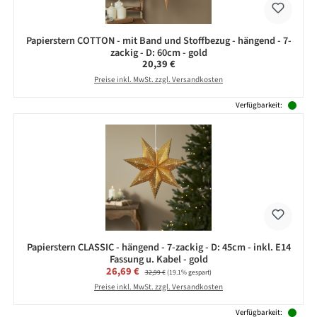
Papierstern COTTON - mit Band und Stoffbezug - hängend - 7-
zackig - D: 60cm - gold
Regulärer Preis:
20,39 €
Preise inkl. MwSt. zzgl. Versandkosten
Verfügbarkeit:
Papierstern CLASSIC - hängend - 7-zackig - D: 45cm - inkl. E14
Fassung u. Kabel - gold
Verkaufspreis:
26,69 €
Regulärer Preis:
32,99 €
(19.1% gespart)
Preise inkl. MwSt. zzgl. Versandkosten
Verfügbarkeit: