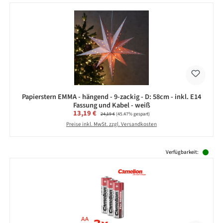
Papierstern EMMA - hängend - 9-zackig - D: 58cm - inkl. E14
Fassung und Kabel - weiß
Verkaufspreis:
13,19 €
Regulärer Preis:
24,19 €
(45.47% gespart)
Preise inkl. MwSt. zzgl. Versandkosten
Produktgalerie überspringen
Verfügbarkeit: