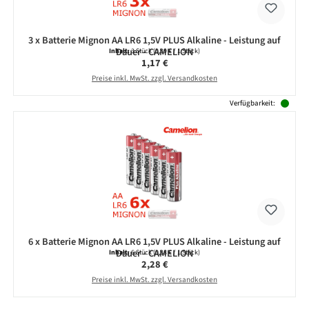
3 x Batterie Mignon AA LR6 1,5V PLUS Alkaline - Leistung auf
Dauer - CAMELION
Inhalt:
3 Stück
(0,39 € / 1 Stück)
Regulärer Preis:
1,17 €
Preise inkl. MwSt. zzgl. Versandkosten
Verfügbarkeit:
6 x Batterie Mignon AA LR6 1,5V PLUS Alkaline - Leistung auf
Dauer - CAMELION
Inhalt:
6 Stück
(0,38 € / 1 Stück)
Regulärer Preis:
2,28 €
Preise inkl. MwSt. zzgl. Versandkosten