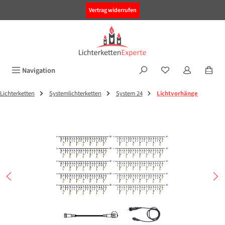
alt springen
Vertrag widerrufen
Navigation
Lichterketten
Systemlichterketten
System 24
Lichtvorhänge
Bildergalerie überspringen