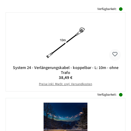
Produktgalerie überspringen
Verfügbarkeit:
System 24 - Verlängerungskabel - koppelbar - L: 10m - ohne
Trafo
Regulärer Preis:
38,49 €
Preise inkl. MwSt. zzgl. Versandkosten
Verfügbarkeit: