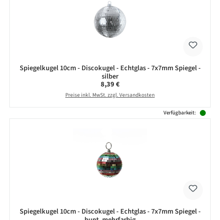
Spiegelkugel 10cm - Discokugel - Echtglas - 7x7mm Spiegel -
silber
Regulärer Preis:
8,39 €
Preise inkl. MwSt. zzgl. Versandkosten
Verfügbarkeit:
Spiegelkugel 10cm - Discokugel - Echtglas - 7x7mm Spiegel -
bunt, mehrfarbig