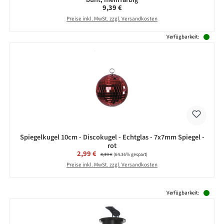
Regulärer Preis:
9,39 €
Preise inkl. MwSt. zzgl. Versandkosten
Verfügbarkeit:
Spiegelkugel 10cm - Discokugel - Echtglas - 7x7mm Spiegel -
rot
Verkaufspreis:
2,99 €
Regulärer Preis:
8,39 €
(64.36% gespart)
Preise inkl. MwSt. zzgl. Versandkosten
Produktgalerie überspringen
Verfügbarkeit: