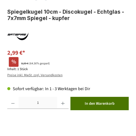
Spiegelkugel 10cm - Discokugel - Echtglas -
7x7mm Spiegel - kupfer
2,99 €*
%
8,39 €
(64.36% gespart)
Inhalt:
1 Stück
Preise inkl. MwSt. zzgl. Versandkosten
Sofort verfügbar: In 1 - 3 Werktagen bei Dir
Produkt Anzahl: Gib den gewünschten Wert ein oder benutze die Schaltflächen um die Anzahl zu erhöhen ode
In den Warenkorb