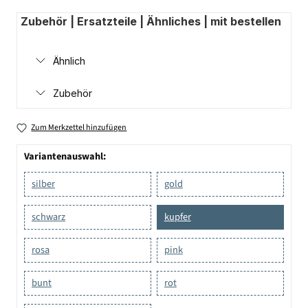
Zubehör | Ersatzteile | Ähnliches | mit bestellen
Ähnlich
Zubehör
Zum Merkzettel hinzufügen
Variantenauswahl:
silber
gold
schwarz
kupfer
rosa
pink
bunt
rot