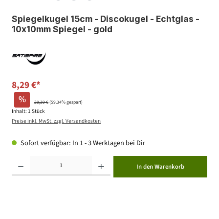
Spiegelkugel 15cm - Discokugel - Echtglas -
10x10mm Spiegel - gold
8,29 €*
%
20,39 €
(59.34% gespart)
Inhalt:
1 Stück
Preise inkl. MwSt. zzgl. Versandkosten
Sofort verfügbar: In 1 - 3 Werktagen bei Dir
Produkt Anzahl: Gib den gewünschten Wert ein oder benutze die Schaltflächen um die Anzahl zu erhöhen ode
In den Warenkorb