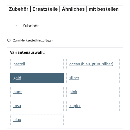
Zubehör | Ersatzteile | Ähnliches | mit bestellen
Zubehör
Zum Merkzettel hinzufügen
Variantenauswahl:
pastell
ocean (blau, grün, silber)
gold
silber
bunt
pink
rosa
kupfer
blau