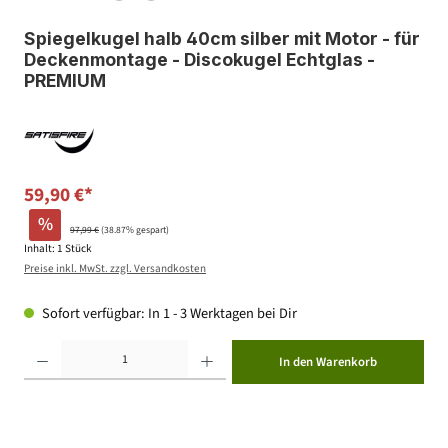
Spiegelkugel halb 40cm silber mit Motor - für
Deckenmontage - Discokugel Echtglas -
PREMIUM
59,90 €*
%
97,99 €
(38.87% gespart)
Inhalt:
1 Stück
Preise inkl. MwSt. zzgl. Versandkosten
Sofort verfügbar: In 1 - 3 Werktagen bei Dir
Produkt Anzahl: Gib den gewünschten Wert ein oder benutze die Schaltflächen um die Anzahl zu erhöhen ode
In den Warenkorb