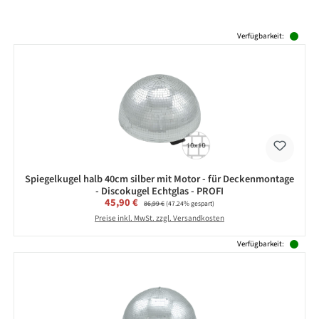
Produktgalerie überspringen
Verfügbarkeit:
Spiegelkugel halb 40cm silber mit Motor - für Deckenmontage
- Discokugel Echtglas - PROFI
Verkaufspreis:
45,90 €
Regulärer Preis:
86,99 €
(47.24% gespart)
Preise inkl. MwSt. zzgl. Versandkosten
Verfügbarkeit: