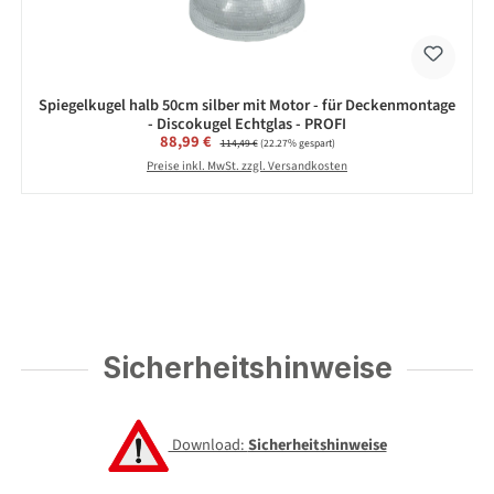
Spiegelkugel halb 50cm silber mit Motor - für Deckenmontage
- Discokugel Echtglas - PROFI
Verkaufspreis:
88,99 €
Regulärer Preis:
114,49 €
(22.27% gespart)
Preise inkl. MwSt. zzgl. Versandkosten
Sicherheitshinweise
Download:
Sicherheitshinweise