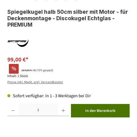
Spiegelkugel halb 50cm silber mit Motor - für
Deckenmontage - Discokugel Echtglas -
PREMIUM
99,00 €*
%
167,09 €
(40.75% gespart)
Inhalt:
1 Stück
Preise inkl. MwSt. zzgl. Versandkosten
Sofort verfügbar: In 1 - 3 Werktagen bei Dir
Produkt Anzahl: Gib den gewünschten Wert ein oder benutze die Schaltflächen um die Anzahl zu erhöhen ode
In den Warenkorb