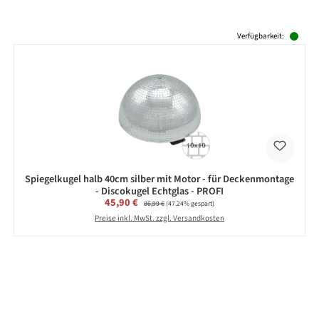
Produktgalerie überspringen
Verfügbarkeit:
Spiegelkugel halb 40cm silber mit Motor - für Deckenmontage
- Discokugel Echtglas - PROFI
Verkaufspreis:
45,90 €
Regulärer Preis:
86,99 €
(47.24% gespart)
Preise inkl. MwSt. zzgl. Versandkosten