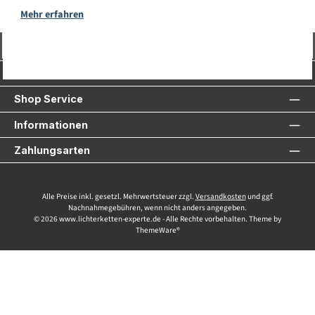
Mehr erfahren
Vertrag widerrufen
Service-Hotline
Shop Service
Informationen
Zahlungsarten
Alle Preise inkl. gesetzl. Mehrwertsteuer zzgl.
Versandkosten
und ggf.
Nachnahmegebühren, wenn nicht anders angegeben.
© 2026 www.lichterketten-experte.de - Alle Rechte vorbehalten. Theme by
ThemeWare®