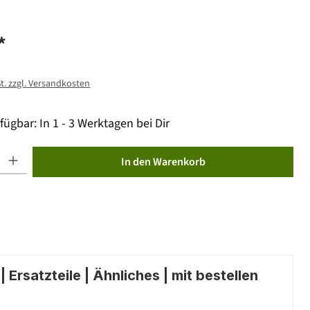
*
St. zzgl. Versandkosten
fügbar: In 1 - 3 Werktagen bei Dir
ib den gewünschten Wert ein oder benutze die Schaltflächen um die Anzahl zu erhöhen od
In den Warenkorb
 Ersatzteile | Ähnliches | mit bestellen