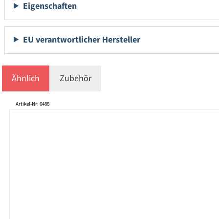
Eigenschaften
EU verantwortlicher Hersteller
Ähnlich
Zubehör
Produktgalerie überspringen
Artikel-Nr: 6488