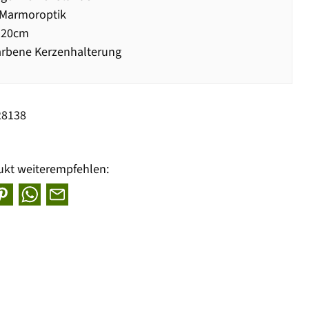
 Marmoroptik
 20cm
arbene Kerzenhalterung
28138
ukt weiterempfehlen: