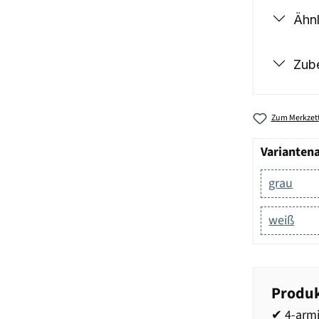
Ähnl
Zub
Zum Merkzett
Varianten
grau
weiß
Produk
✔ 4-armi