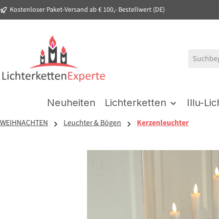
Kostenloser Paket-Versand ab € 100,- Bestellwert (DE)
springen
Zur Hauptnavigation springen
Neuheiten
Lichterketten
Illu-Li
WEIHNACHTEN
Leuchter & Bögen
Kerzenleuchter
Bildergalerie überspringen