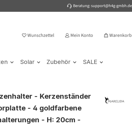
Beratung: support@h4g-gmbh.de
Wunschzettel
Mein Konto
Warenkorb
ten
Solar
Zubehör
SALE
zenhalter - Kerzenständer
rplatte - 4 goldfarbene
alterungen - H: 20cm -