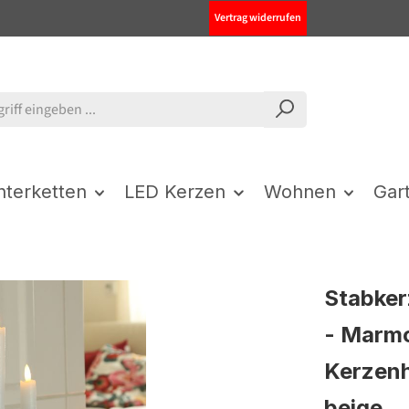
Vertrag widerrufen
chterketten
LED Kerzen
Wohnen
Gar
Stabker
- Marmo
Kerzenh
beige