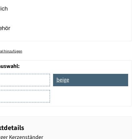
ich
ehör
el hinzufügen
auswahl:
beige
tdetails
ger Kerzenständer