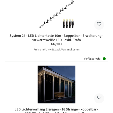
System 24 - LED Lichterkette 10m - koppelbar - Erweiterung -
98 warmweiße LED - exkl. Trafo
Regulärer Preis:
44,90 €
Preise inkl. MwSt. zzgl. Versandkosten
Verfügbarkeit:
LED Lichtervorhang Eisregen - 16 Stränge - koppelbar -