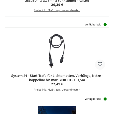
256LED - L: 3,75m - 8 Funktionen - Außen
Regulärer Preis:
26,39 €
Preise inkl. MwSt. zzgl. Versandkosten
Produktgalerie überspringen
Verfügbarkeit:
System 24 - Start-Trafo für Lichterketten, Vorhänge, Netze -
koppelbar bis max. 700LED - L: 1,5m
Regulärer Preis:
27,49 €
Preise inkl. MwSt. zzgl. Versandkosten
Verfügbarkeit: