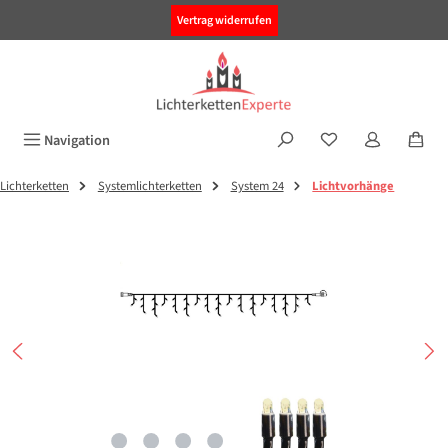
alt springen
Vertrag widerrufen
Navigation
Lichterketten
Systemlichterketten
System 24
Lichtvorhänge
Bildergalerie überspringen