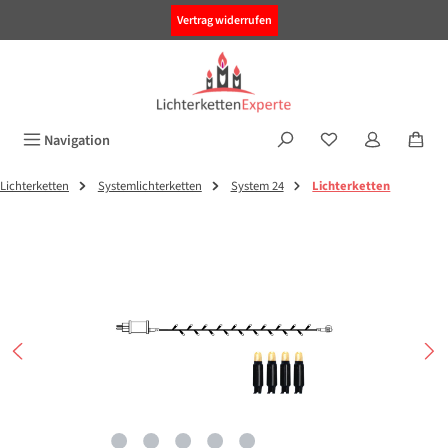
alt springen
Vertrag widerrufen
Navigation
Lichterketten
Systemlichterketten
System 24
Lichterketten
Bildergalerie überspringen