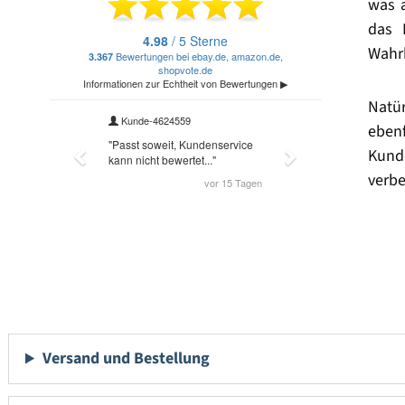
was 
das 
Wahrh
Natü
eben
Kund
verbe
Versand und Bestellung