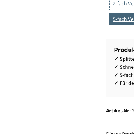
2-fach Ver
5-fach Ve
Produk
✔ Split
✔ Schne
✔ 5-fach
✔ Für de
Artikel-Nr: