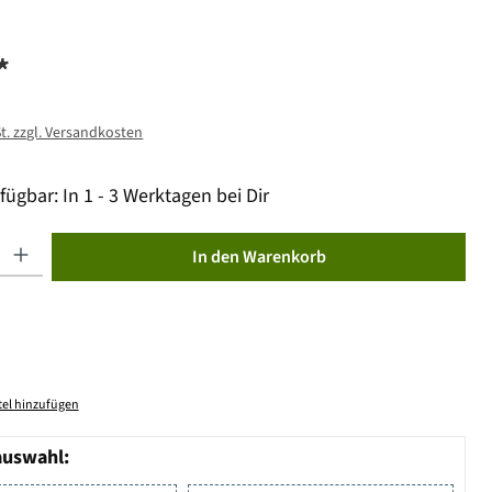
*
St. zzgl. Versandkosten
fügbar: In 1 - 3 Werktagen bei Dir
ib den gewünschten Wert ein oder benutze die Schaltflächen um die Anzahl zu erhöhen od
In den Warenkorb
el hinzufügen
auswahl: