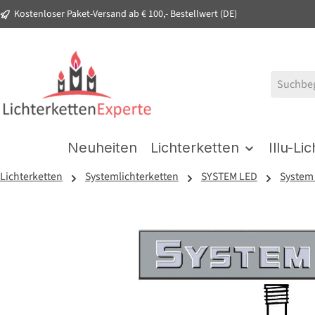
Kostenloser Paket-Versand ab € 100,- Bestellwert (DE)
springen
Zur Hauptnavigation springen
Neuheiten
Lichterketten
Illu-Li
Lichterketten
Systemlichterketten
SYSTEM LED
System
Bildergalerie überspringen