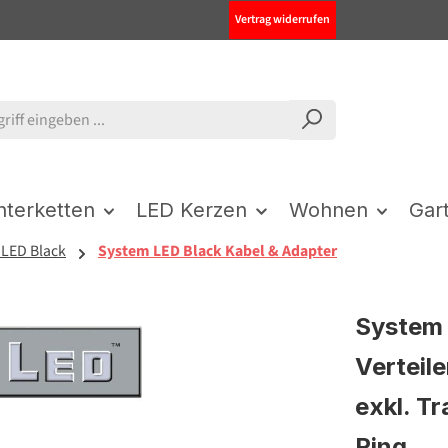
Vertrag widerrufen
chterketten
LED Kerzen
Wohnen
Gar
 LED Black
System LED Black Kabel & Adapter
System 
Verteile
exkl. Tr
Ring