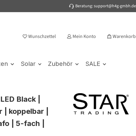
Beratung: support@h4g-gmbh.de
Wunschzettel
Mein Konto
Warenkorb
ten
Solar
Zubehör
SALE
LED Black |
r | koppelbar |
afo | 5-fach |