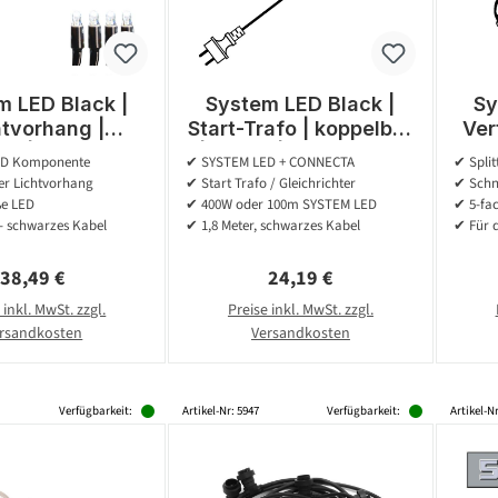
m LED Black |
System LED Black |
Sy
htvorhang |
Start-Trafo | koppelbar
Ver
r | exkl. Trafo
| 1,80m | max. 400W
exk
ED Komponente
✔ SYSTEM LED + CONNECTA
✔ Spli
 x 0,40m | 50x
bzw. 100 System-
r Lichtvorhang
✔ Start Trafo / Gleichrichter
✔ Schn
Kaltweiß
Meter
ße LED
✔ 400W oder 100m SYSTEM LED
✔ 5-fac
- schwarzes Kabel
✔ 1,8 Meter, schwarzes Kabel
✔ Für d
Regulärer Preis:
Regulärer Preis:
38,49 €
24,19 €
 inkl. MwSt. zzgl.
Preise inkl. MwSt. zzgl.
rsandkosten
Versandkosten
Verfügbarkeit:
Artikel-Nr: 5947
Verfügbarkeit:
Artikel-Nr