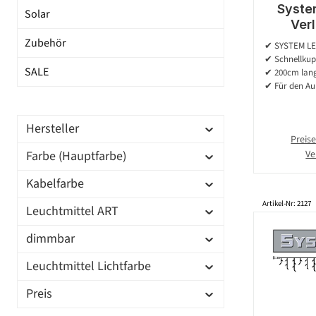
Syste
Solar
Ver
koppelba
Zubehör
✔ SYSTEM LE
✔ Schnellkup
SALE
✔ 200cm lang
✔ Für den Auß
Hersteller
Preise
Farbe (Hauptfarbe)
Ve
Kabelfarbe
Artikel-Nr: 2127
Leuchtmittel ART
dimmbar
Leuchtmittel Lichtfarbe
Preis