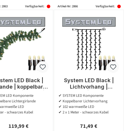
: 2863
Verfügbarkeit:
Artikel-Nr: 2866
Verfügbarkeit:
stem LED Black |
System LED Black |
lande | koppelbar |
Lichtvorhang |
l. Trafo | 6,00m |
koppelbar | exkl. Trafo
EM LED Komponente
✔ SYSTEM LED Komponente
100x Warmweiß
| 1.00m x 2.00m | 102x
elbare Lichtergirlande
✔ Koppelbarer Lichtervorhang
Warmweiß
warmweiße LED
✔ 102 warmweiße LED
er - schwarzes Kabel
✔ 2 x 1 Meter - schwarzes Kabel
Regulärer Preis:
Regulärer Preis:
119,99 €
71,49 €