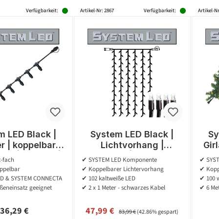
Verfügbarkeit:
Artikel-Nr: 2867
Verfügbarkeit:
Artikel-Nr
m LED Black |
System LED Black |
Sy
er | koppelbar |
Lichtvorhang |
Gir
rafo | 12-fach |
koppelbar | exkl. Trafo
exk
2-fach
✔ SYSTEM LED Komponente
✔ SYST
2.00m
| 1.00m x 2.00m | 102x
ppelbar
✔ Koppelbarer Lichtervorhang
✔ Kopp
Kaltweiß
D & SYSTEM CONNECTA
✔ 102 kaltweiße LED
✔ 100 
ßeneinsatz geeignet
✔ 2 x 1 Meter - schwarzes Kabel
✔ 6 Met
Regulärer Preis:
Verkaufspreis:
Regulärer Preis:
36,29 €
47,99 €
83,99 €
(42.86% gespart)