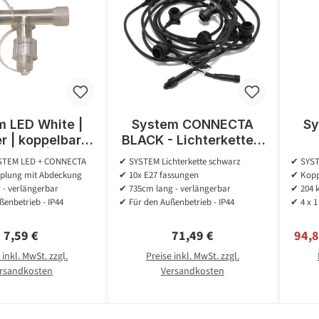
m LED White |
System CONNECTA
Sy
er | koppelbar |
BLACK - Lichterkette -
. Trafo | T-
10 x E27 - 7,35m - max
kopp
YSTEM LED + CONNECTA
✔ SYSTEM Lichterkette schwarz
✔ SYST
erbinder
2000W/15W/Lampe -
| 1.
plung mit Abdeckung
✔ 10x E27 fassungen
✔ Kopp
IP44
 - verlängerbar
✔ 735cm lang - verlängerbar
✔ 204 
enbetrieb - IP44
✔ Für den Außenbetrieb - IP44
✔ 4 x 1
Regulärer Preis:
Regulärer Preis:
Verk
7,59 €
71,49 €
94,
 inkl. MwSt. zzgl.
Preise inkl. MwSt. zzgl.
rsandkosten
Versandkosten