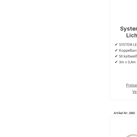
Syste
Lic
koppelba
✔ SYSTEM L
| 3,00m
✔ Koppelbare
✔ 50 kaltwei
✔ 3m x 0,4m 
Preise
Ve
Artikel-Nr: 2860