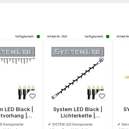
Verfügbarkeit:
Artikel-Nr: 2910
Verfügbarkeit:
Artikel-Nr
m LED Black |
System LED Black |
S
htvorhang |
Lichterkette |
r | exkl. Trafo
koppelbar | exkl. Trafo
Lich
ED Komponente
✔ SYSTEM LED Komponente
✔ Ster
 x 0.40m | 50x
| 5.00m | 50x
144