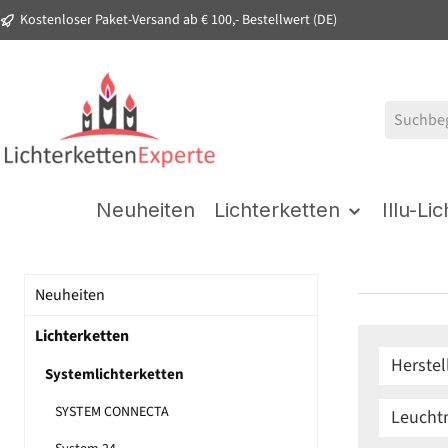
Kostenloser Paket-Versand ab € 100,- Bestellwert (DE)
springen
Zur Hauptnavigation springen
Neuheiten
Lichterketten
Illu-Li
Neuheiten
Lichterketten
Herstel
Systemlichterketten
SYSTEM CONNECTA
Leuchtm