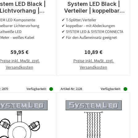
stem LED Black |
System LED Black |
Lichtvorhang |
Verteiler | koppelbar |
elbar | exkl. Trafo
exkl. Trafo | T-
EM LED Komponente
✔ T-Splitter/Verteiler
.00m x 1.00m | 100x
Verbinder
elbarer Lichtervorhang
✔ koppelbar - mit Abdeckungen
Kaltweiß
kaltweiße LED
✔ SYSTEM LED & SYSTEM CONNECTA
 Meter - weißes Kabel
✔ Für den Außeneinsatz geeignet
Regulärer Preis:
Regulärer Preis:
59,95 €
10,89 €
Preise inkl. MwSt. zzgl.
Preise inkl. MwSt. zzgl.
Versandkosten
Versandkosten
: 2870
Verfügbarkeit:
Artikel-Nr: 2128
Verfügbarkeit: