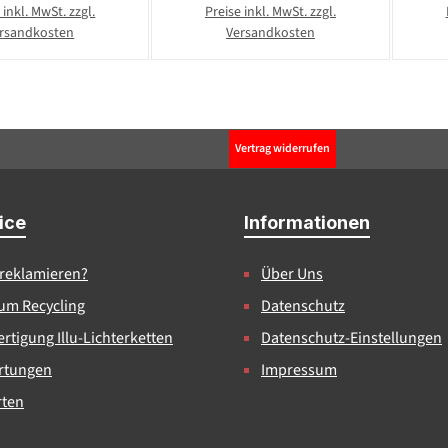
 inkl. MwSt. zzgl.
Preise inkl. MwSt. zzgl.
rsandkosten
Versandkosten
Vertrag widerrufen
ice
Informationen
 reklamieren?
Über Uns
um Recycling
Datenschutz
rtigung Illu-Lichterketten
Datenschutz-Einstellungen
rtungen
Impressum
rten