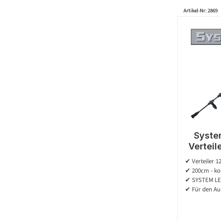
Artikel-Nr: 2869
Syste
Verteil
exkl. T
✔ Verteiler 1
✔ 200cm - ko
✔ SYSTEM LE
✔ Für den Au