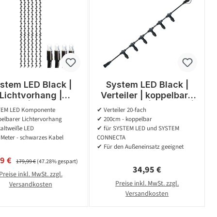
stem LED Black |
System LED Black |
Lichtvorhang |
Verteiler | koppelbar |
elbar | exkl. Trafo
exkl. Trafo | 20-fach |
EM LED Komponente
✔ Verteiler 20-fach
00m x 4.00m | 204x
2.00m
elbarer Lichtervorhang
✔ 200cm - koppelbar
Kaltweiß
kaltweiße LED
✔ für SYSTEM LED und SYSTEM
 Meter - schwarzes Kabel
CONNECTA
✔ Für den Außeneinsatz geeignet
aufspreis:
Regulärer Preis:
89 €
179,99 €
(47.28% gespart)
Regulärer Preis:
34,95 €
Preise inkl. MwSt. zzgl.
Preise inkl. MwSt. zzgl.
Versandkosten
Versandkosten