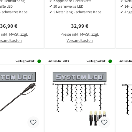
r Lichtvorhang
✔ Koppelbare Lichterkette
✔ Wette
armweiß
Warmweiß
iße LED
✔ 50 warmweiße LED
✔ 144 
- schwarzes Kabel
✔ 5 Meter lang - schwarzes Kabel
✔ Ange
Regulärer Preis:
Regulärer Preis:
36,90 €
32,99 €
 inkl. MwSt. zzgl.
Preise inkl. MwSt. zzgl.
rsandkosten
Versandkosten
Verfügbarkeit:
Artikel-Nr: 2843
Verfügbarkeit:
Artikel-Nr