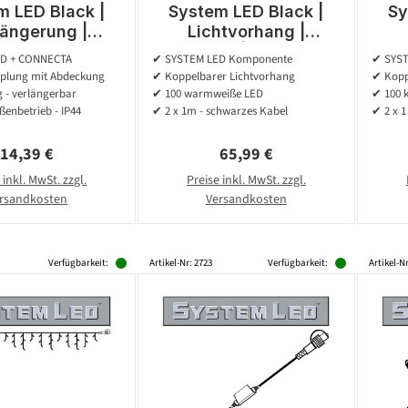
m LED Black |
System LED Black |
Sy
längerung |
Lichtvorhang |
r | exkl. Trafo
koppelbar | exkl. Trafo
kopp
D + CONNECTA
✔ SYSTEM LED Komponente
✔ SYST
| 2.00m
| 2.00m x 1.00m | 100x
| 2
plung mit Abdeckung
✔ Koppelbarer Lichtvorhang
✔ Kopp
Warmweiß
 - verlängerbar
✔ 100 warmweiße LED
✔ 100 
enbetrieb - IP44
✔ 2 x 1m - schwarzes Kabel
✔ 2 x 1
Regulärer Preis:
Regulärer Preis:
14,39 €
65,99 €
 inkl. MwSt. zzgl.
Preise inkl. MwSt. zzgl.
rsandkosten
Versandkosten
Verfügbarkeit:
Artikel-Nr: 2723
Verfügbarkeit:
Artikel-Nr