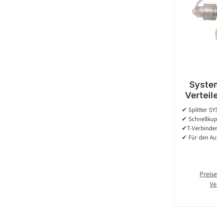
Syste
Verteil
exkl
✔ Splitter S
V
✔ Schnellkup
✔T-Verbinder
✔ Für den Auß
Preise
Ve