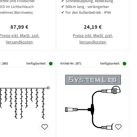
rfest und Frostsicher
✔ Schnellkupplung, Abdeckung
Outdoor
LED im Lichtschlauch
✔ 500cm lang - verlängerbar
nehmes Warmweiss
✔ Für den Außenbetrieb - IP44
Regulärer Preis:
Regulärer Preis:
87,99 €
24,19 €
Preise inkl. MwSt. zzgl.
Preise inkl. MwSt. zzgl.
Versandkosten
Versandkosten
: 2865
Verfügbarkeit:
Artikel-Nr: 2871
Verfügbarkeit: