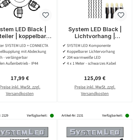
stem LED Black |
System LED Black |
teiler | koppelbar |
Lichtvorhang |
l. Trafo | 5-fach |
koppelbar | exkl. Trafo
tter SYSTEM LED + CONNECTA
✔ SYSTEM LED Komponente
Ring
| 1.00m x 4.00m | 204x
ellkupplung mit Abdeckung
✔ Koppelbarer Lichtervorhang
Warmweiß
h - verlängerbar
✔ 204 warmweiße LED
en Außenbetrieb - IP44
✔ 4 x 1 Meter - schwarzes Kabel
Regulärer Preis:
Regulärer Preis:
17,99 €
125,09 €
Preise inkl. MwSt. zzgl.
Preise inkl. MwSt. zzgl.
Versandkosten
Versandkosten
: 2129
Verfügbarkeit:
Artikel-Nr: 2131
Verfügbarkeit: