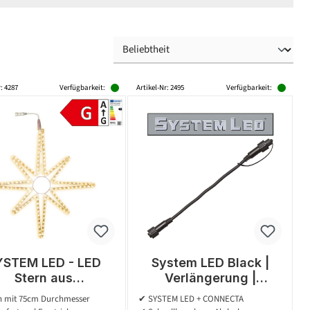
: 4287
Verfügbarkeit:
Artikel-Nr: 2495
Verfügbarkeit:
YSTEM LED - LED
System LED Black |
Stern aus
Verlängerung |
tschlauch - 75cm -
koppelbar | exkl. Trafo
n mit 75cm Durchmesser
✔ SYSTEM LED + CONNECTA
 warmweiße LED -
| 5.00m