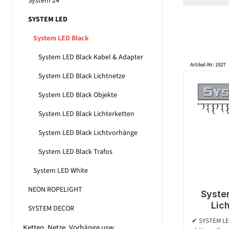
System 24
SYSTEM LED
System LED Black
System LED Black Kabel & Adapter
Artikel-Nr: 1927
System LED Black Lichtnetze
System LED Black Objekte
System LED Black Lichterketten
System LED Black Lichtvorhänge
System LED Black Trafos
System LED White
NEON ROPELIGHT
Syste
Lic
SYSTEM DECOR
koppelba
✔ SYSTEM L
Ketten, Netze, Vorhänge usw.
| 3.00m