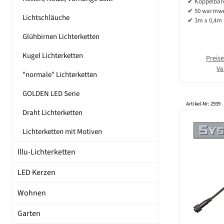
✔ Koppelbare
W
✔ 50 warmwe
Lichtschläuche
✔ 3m x 0,4m 
Glühbirnen Lichterketten
Kugel Lichterketten
Preise
Ve
"normale" Lichterketten
GOLDEN LED Serie
Artikel-Nr: 2939
Draht Lichterketten
Lichterketten mit Motiven
Illu-Lichterketten
LED Kerzen
Wohnen
Garten