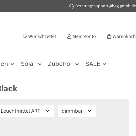
Beratung: support@h4g-gmbh.de
Wunschzettel
Mein Konto
Warenkorb
ten
Solar
Zubehör
SALE
Black
Leuchtmittel ART
dimmbar