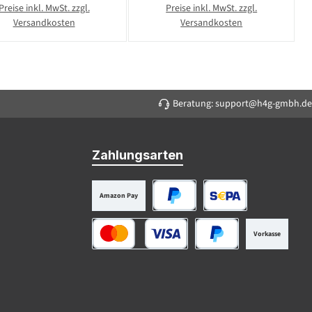
Preise inkl. MwSt. zzgl.
Preise inkl. MwSt. zzgl.
Versandkosten
Versandkosten
Beratung: support@h4g-gmbh.de
Zahlungsarten
Amazon Pay
PayPal
SEPA Lastschrift
Vorkasse
Kredit- oder Debitkarte
Später Bezahlen