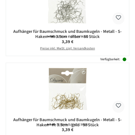
Aufhänger für Baumschmuck und Baumkugeln - Metall - S-
Haken - H: 3.5cm - silber - 50 Stück
Inhalt:
50 Stück
(0,07 € / 1 Stück)
Regulärer Preis:
3,39 €
Preise inkl. MwSt. zzgl. Versandkosten
Verfügbarkeit:
Aufhänger für Baumschmuck und Baumkugeln - Metall - S-
Haken - H: 3.5cm - gold - 50 Stück
Inhalt:
50 Stück
(0,07 € / 1 Stück)
Regulärer Preis:
3,39 €