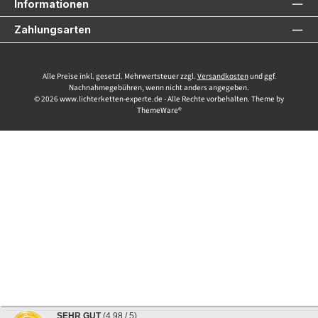
Informationen
Zahlungsarten
Alle Preise inkl. gesetzl. Mehrwertsteuer zzgl.
Versandkosten
und ggf.
Nachnahmegebühren, wenn nicht anders angegeben.
© 2026 www.lichterketten-experte.de - Alle Rechte vorbehalten. Theme by
ThemeWare®
SEHR GUT
(4.98 / 5)