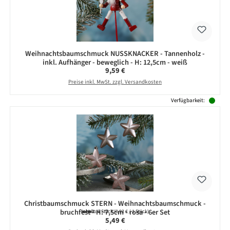
Weihnachtsbaumschmuck NUSSKNACKER - Tannenholz -
inkl. Aufhänger - beweglich - H: 12,5cm - weiß
Regulärer Preis:
9,59 €
Preise inkl. MwSt. zzgl. Versandkosten
Verfügbarkeit:
Christbaumschmuck STERN - Weihnachtsbaumschmuck -
bruchfest - H: 7,5cm - rosa - 6er Set
Inhalt:
6 Stück
(0,92 € / 1 Stück)
Regulärer Preis:
5,49 €