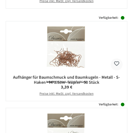
Preise inkl. MwSt. zzgl. Versandkosten
Produktgalerie überspringen
Verfügbarkeit:
Aufhänger für Baumschmuck und Baumkugeln - Metall - S-
Haken - H: 3.5cm - kupfer - 50 Stück
Inhalt:
50 Stück
(0,07 € / 1 Stück)
Regulärer Preis:
3,39 €
Preise inkl. MwSt. zzgl. Versandkosten
Verfügbarkeit: