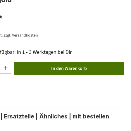
*
St. zzgl. Versandkosten
fügbar: In 1 - 3 Werktagen bei Dir
ib den gewünschten Wert ein oder benutze die Schaltflächen um die Anzahl zu erhöhen od
In den Warenkorb
 Ersatzteile | Ähnliches | mit bestellen