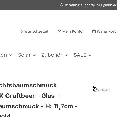
Beratung: support@h4g-gmbh.de
Wunschzettel
Mein Konto
Warenkorb
ten
Solar
Zubehör
SALE
chtsbaumschmuck
 Craftbeer - Glas -
aumschmuck - H: 11,7cm -
gold