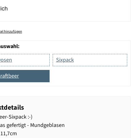
ich
el hinzufügen
auswahl:
Dosen
Sixpack
raftbeer
tdetails
eer-Sixpack :-)
as gefertigt - Mundgeblasen
 11,7cm