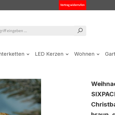
Vertrag widerrufen
chterketten
LED Kerzen
Wohnen
Gar
Weihna
SIXPACK
Christb
braun, 