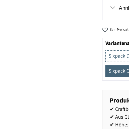
Ähnl
Zum Merkzett
Varianten
Sixpack 
Sixpack C
Produk
✔ Craftb
✔ Aus Gl
✔ Höhe: