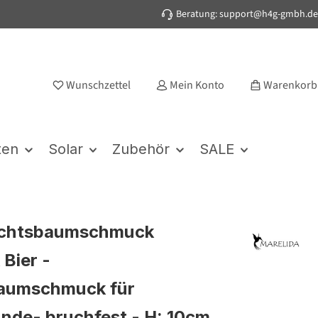
Beratung: support@h4g-gmbh.de
Wunschzettel
Mein Konto
Warenkorb
ten
Solar
Zubehör
SALE
chtsbaumschmuck
 Bier -
baumschmuck für
unde- bruchfest - H: 10cm