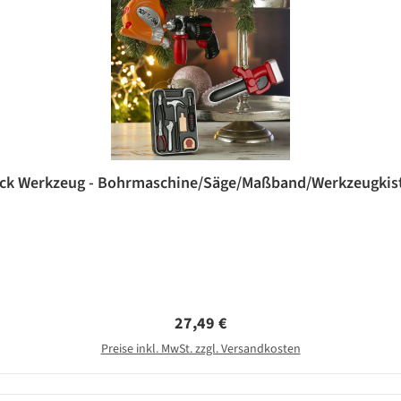
k Werkzeug - Bohrmaschine/Säge/Maßband/Werkzeugkist
Regulärer Preis:
27,49 €
Preise inkl. MwSt. zzgl. Versandkosten