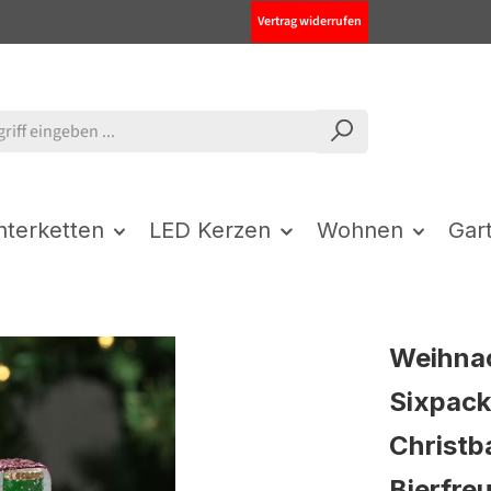
Vertrag widerrufen
chterketten
LED Kerzen
Wohnen
Gar
Weihna
Sixpack
Christ
Bierfre