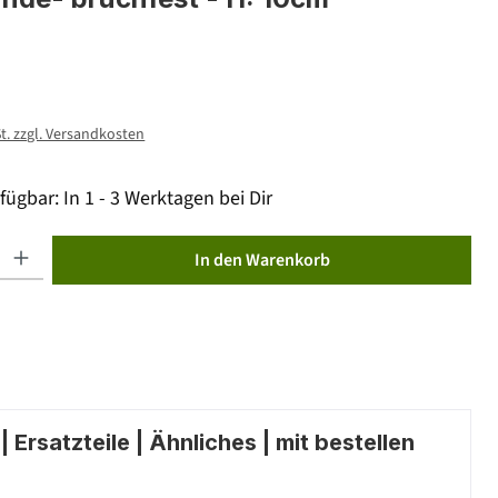
St. zzgl. Versandkosten
fügbar: In 1 - 3 Werktagen bei Dir
ib den gewünschten Wert ein oder benutze die Schaltflächen um die Anzahl zu erhöhen od
In den Warenkorb
 Ersatzteile | Ähnliches | mit bestellen