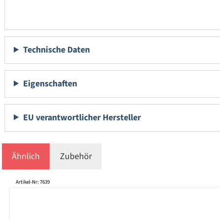
Technische Daten
Eigenschaften
EU verantwortlicher Hersteller
Ähnlich
Zubehör
Produktgalerie überspringen
Artikel-Nr: 7639