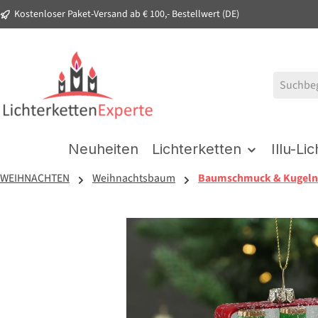
Kostenloser Paket-Versand ab € 100,- Bestellwert (DE)
springen
Zur Hauptnavigation springen
Neuheiten
Lichterketten
Illu-Li
WEIHNACHTEN
Weihnachtsbaum
Baumschmuck & Kugeln
Bildergalerie überspringen