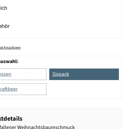
ich
ehör
el hinzufügen
auswahl:
Dosen
Sixpack
raftbeer
tdetails
fallener Weihnachtsbaumschmuck