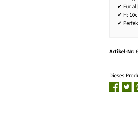
✔ Für al
✔ H: 10c
✔ Perfek
Artikel-Nr:
Dieses Prod