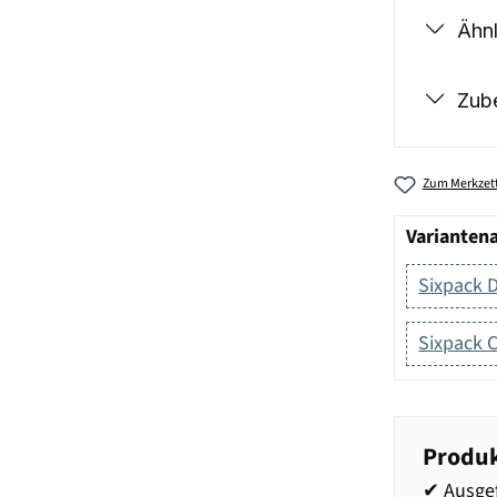
Ähnl
Zub
Zum Merkzett
Varianten
Sixpack 
Sixpack C
Produk
✔ Ausge