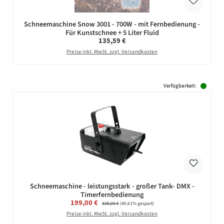
Schneemaschine Snow 3001 - 700W - mit Fernbedienung -
Für Kunstschnee + 5 Liter Fluid
Regulärer Preis:
135,59 €
Preise inkl. MwSt. zzgl. Versandkosten
Verfügbarkeit:
Schneemaschine - leistungsstark - großer Tank- DMX -
Timerfernbedienung
Verkaufspreis:
199,00 €
Regulärer Preis:
335,09 €
(40.61% gespart)
Preise inkl. MwSt. zzgl. Versandkosten