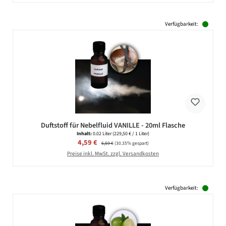
Verfügbarkeit:
Duftstoff für Nebelfluid VANILLE - 20ml Flasche
Inhalt:
0.02 Liter
(229,50 € / 1 Liter)
Verkaufspreis:
4,59 €
Regulärer Preis:
6,59 €
(30.35% gespart)
Preise inkl. MwSt. zzgl. Versandkosten
Verfügbarkeit: