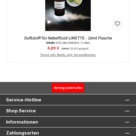
Duftstoff für Nebelfluid LIMETTE - 20ml Flasche
Inhalt:
0.02 Liter
(244,50 € / 1 Liter)
Verkaufspreis:
4,89 €
Regulärer Preis:
6,59 €
(25.8% gespart)
Preise inkl. MwSt. zzgl. Versandkosten
Vertrag widerrufen
Service-Hotline
Shop Service
Informationen
Zahlungsarten