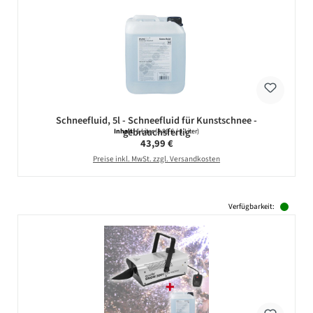
Schneefluid, 5l - Schneefluid für Kunstschnee -
gebrauchsfertig
Inhalt:
5 Liter
(8,80 € / 1 Liter)
Regulärer Preis:
43,99 €
Preise inkl. MwSt. zzgl. Versandkosten
Verfügbarkeit: