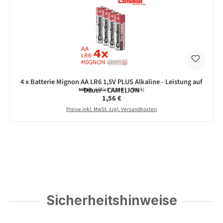
4 x Batterie Mignon AA LR6 1,5V PLUS Alkaline - Leistung auf
Dauer - CAMELION
Inhalt:
4 Stück
(0,39 € / 1 Stück)
Regulärer Preis:
1,56 €
Preise inkl. MwSt. zzgl. Versandkosten
Sicherheitshinweise