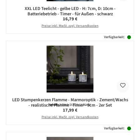
XXL LED Teelicht - gelbe LED - H: 7cm, D: 10cm -
Batteriebetrieb - Timer - für Außen - schwarz
Regulärer Preis:
16,79 €
Preise inkl. MwSt. zzgl. Versandkosten
Verfügbarkeit:
LED Stumpenkerzen Flamme - Marmoroptik - Zement/Wachs
- realistische Flamme - Timer - 9cm - 2er Set
Inhalt:
2 Stück
(9,00 € / 1 Stück)
Regulärer Preis:
17,99 €
Preise inkl. MwSt. zzgl. Versandkosten
Verfügbarkeit: