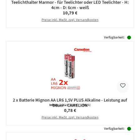
Teelichthalter Marmor - für Teelichter oder LED Teelichter - H:
4cm - D: 6cm - weiß
Regulärer Preis:
10,79 €
Preise inkl. MwSt. zzgl. Versandkosten
Produktgalerie überspringen
Verfügbarkeit:
2 x Batterie Mignon AA LR6 1,5V PLUS Alkaline - Leistung auf
Dauer - CAMELION
Inhalt:
2 Stück
(0,39 € / 1 Stück)
Regulärer Preis:
0,78 €
Preise inkl. MwSt. zzgl. Versandkosten
Verfügbarkeit: