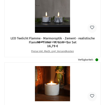
LED Teelicht Flamme - Marmoroptik - Zement - realistische
Flamme - Timer - H: 6cm - 2er Set
Inhalt:
2 Stück
(8,40 € / 1 Stück)
Regulärer Preis:
16,79 €
Preise inkl. MwSt. zzgl. Versandkosten
Verfügbarkeit: