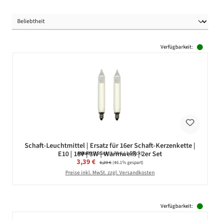
Verfügbarkeit:
Schaft-Leuchtmittel | Ersatz für 16er Schaft-Kerzenkette |
E10 | 16V | 3W | Warmweiß | 2er Set
Inhalt:
2 Stück
(1,70 € / 1 Stück)
Verkaufspreis:
3,39 €
Regulärer Preis:
6,29 €
(46.1% gespart)
Preise inkl. MwSt. zzgl. Versandkosten
Verfügbarkeit: