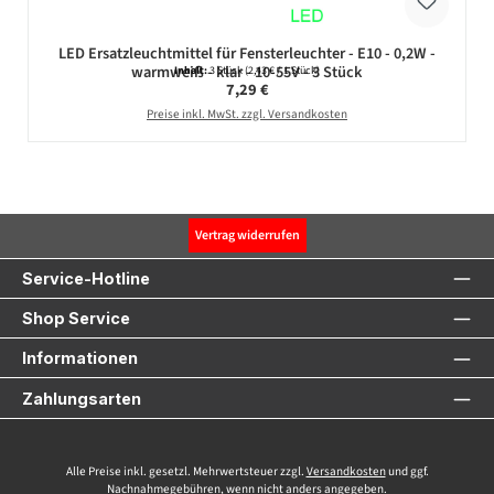
LED Ersatzleuchtmittel für Fensterleuchter - E10 - 0,2W -
warmweiß - klar - 10-55V - 3 Stück
Inhalt:
3 Stück
(2,43 € / 1 Stück)
Regulärer Preis:
7,29 €
Preise inkl. MwSt. zzgl. Versandkosten
Vertrag widerrufen
Service-Hotline
Shop Service
Informationen
Zahlungsarten
Alle Preise inkl. gesetzl. Mehrwertsteuer zzgl.
Versandkosten
und ggf.
Nachnahmegebühren, wenn nicht anders angegeben.