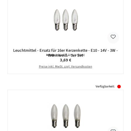
Leuchtmittel - Ersatz für 16er Kerzenkette - E10 - 14V - 3W -
Warmweiß - 3er Set
Inhalt:
3 Stück
(1,23 € / 1 Stück)
Regulärer Preis:
3,69 €
Preise inkl. MwSt. zzgl. Versandkosten
Verfügbarkeit: