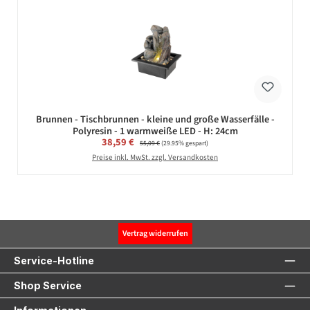
Brunnen - Tischbrunnen - kleine und große Wasserfälle -
Polyresin - 1 warmweiße LED - H: 24cm
Verkaufspreis:
38,59 €
Regulärer Preis:
55,09 €
(29.95% gespart)
Preise inkl. MwSt. zzgl. Versandkosten
Vertrag widerrufen
Service-Hotline
Shop Service