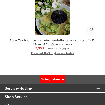
Solar Teichpumpe - schwimmende Fontäne - Kunststoff - D:
16cm - 4 Aufsätze - schwarz
Verkaufspreis:
9,99 €
Regulärer Preis:
19,89 €
(49.77% gespart)
Preise inkl. MwSt. zzgl. Versandkosten
Vertrag widerrufen
Service-Hotline
Shop Service