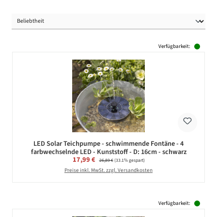
Verfügbarkeit:
LED Solar Teichpumpe - schwimmende Fontäne - 4
farbwechselnde LED - Kunststoff - D: 16cm - schwarz
Verkaufspreis:
17,99 €
Regulärer Preis:
26,89 €
(33.1% gespart)
Preise inkl. MwSt. zzgl. Versandkosten
Verfügbarkeit: