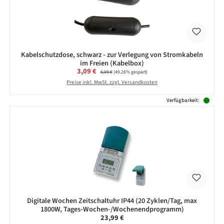
Kabelschutzdose, schwarz - zur Verlegung von Stromkabeln
im Freien (Kabelbox)
Verkaufspreis:
3,09 €
Regulärer Preis:
6,09 €
(49.26% gespart)
Preise inkl. MwSt. zzgl. Versandkosten
Verfügbarkeit:
Digitale Wochen Zeitschaltuhr IP44 (20 Zyklen/Tag, max
1800W, Tages-Wochen-/Wochenendprogramm)
Regulärer Preis:
23,99 €