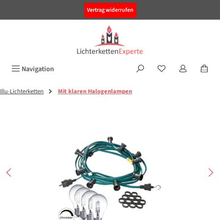
alt springen
Vertrag widerrufen
Navigation
Illu-Lichterketten
Mit klaren Halogenlampen
Bildergalerie überspringen