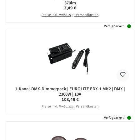
370lm
Regulärer Preis:
2,49 €
Preise inkl. MwSt. zzgl. Versandkosten
Verfügbarkeit:
1-Kanal-DMX-Dimmerpack | EUROLITE EDX-1 MK2 | DMX |
2300W | 10A
Regulärer Preis:
103,49 €
Preise inkl. MwSt. zzgl. Versandkosten
Verfügbarkeit: