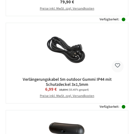
Regulärer Preis:
79,90 €
Preise inkl. MwSt. zzgl. Versandkosten
Verfügbarkeit:
Verlängerungskabel 5m outdoor Gummi IP44 mit
Schutzdeckel 3x1,5mm
Verkaufspreis:
6,99 €
Regulärer Preis:
15,69 €
(55.45% gespart)
Preise inkl. MwSt. zzgl. Versandkosten
Verfügbarkeit: