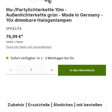
Illu-/Partylichterkette 10m -
Außenlichterkette grün - Made in Germany -
10x dimmbare Halogenlampen
SPICELITE
76,99 €*
Inhalt:
1 Stück
Preise inkl. MwSt. zzgl. Versandkosten
Sofort verfügbar: In 1 - 3 Werktagen bei Dir
Produkt Anzahl: Gib den gewünschten Wert ein oder benutze die Schaltflächen um die Anzahl zu erhöhen ode
In den Warenkorb
Zubehör | Ersatzteile | Ähnliches | mit bestellen