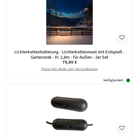
Lichterkettenhalterung - Lichterkettenmast mit Erdspieß -
Gartenstab - H: 2,8m - für Außen - 2er Set
Regulärer Preis:
79,90 €
Preise inkl. MwSt. zzgl. Versandkosten
Verfügbarkeit: