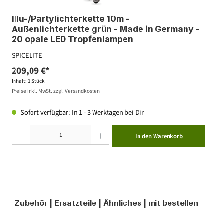
Illu-/Partylichterkette 10m -
Außenlichterkette grün - Made in Germany -
20 opale LED Tropfenlampen
SPICELITE
209,09 €*
Inhalt:
1 Stück
Preise inkl. MwSt. zzgl. Versandkosten
Sofort verfügbar: In 1 - 3 Werktagen bei Dir
Produkt Anzahl: Gib den gewünschten Wert ein oder benutze die Schaltflächen um die Anzahl zu erhöhen ode
In den Warenkorb
Zubehör | Ersatzteile | Ähnliches | mit bestellen