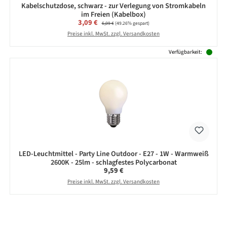
Kabelschutzdose, schwarz - zur Verlegung von Stromkabeln
im Freien (Kabelbox)
Verkaufspreis:
3,09 €
Regulärer Preis:
6,09 €
(49.26% gespart)
Preise inkl. MwSt. zzgl. Versandkosten
Verfügbarkeit:
LED-Leuchtmittel - Party Line Outdoor - E27 - 1W - Warmweiß
2600K - 25lm - schlagfestes Polycarbonat
Regulärer Preis:
9,59 €
Preise inkl. MwSt. zzgl. Versandkosten