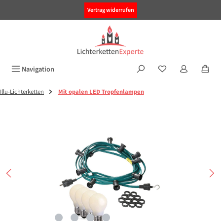
alt springen
Vertrag widerrufen
Navigation
Illu-Lichterketten
Mit opalen LED Tropfenlampen
Bildergalerie überspringen