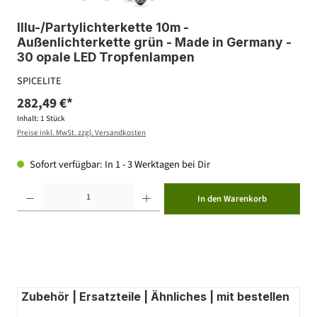
Illu-/Partylichterkette 10m -
Außenlichterkette grün - Made in Germany -
30 opale LED Tropfenlampen
SPICELITE
282,49 €*
Inhalt:
1 Stück
Preise inkl. MwSt. zzgl. Versandkosten
Sofort verfügbar: In 1 - 3 Werktagen bei Dir
Produkt Anzahl: Gib den gewünschten Wert ein oder benutze die Schaltflächen um die Anzahl zu erhöhen ode
In den Warenkorb
Zubehör | Ersatzteile | Ähnliches | mit bestellen