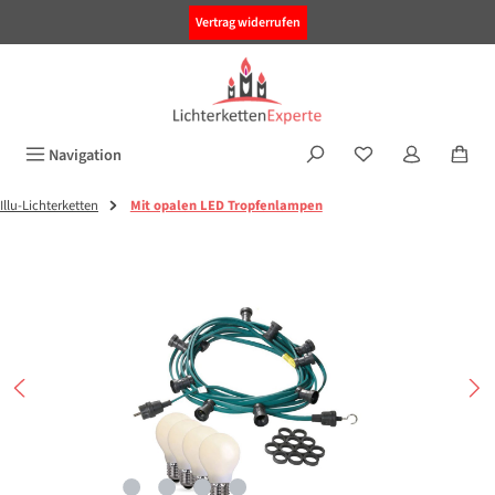
alt springen
Vertrag widerrufen
Navigation
Illu-Lichterketten
Mit opalen LED Tropfenlampen
Bildergalerie überspringen