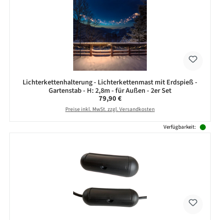
Lichterkettenhalterung - Lichterkettenmast mit Erdspieß -
Gartenstab - H: 2,8m - für Außen - 2er Set
Regulärer Preis:
79,90 €
Preise inkl. MwSt. zzgl. Versandkosten
Verfügbarkeit: