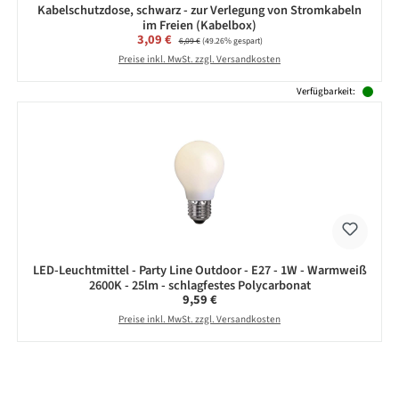
Kabelschutzdose, schwarz - zur Verlegung von Stromkabeln
im Freien (Kabelbox)
Verkaufspreis:
3,09 €
Regulärer Preis:
6,09 €
(49.26% gespart)
Preise inkl. MwSt. zzgl. Versandkosten
Verfügbarkeit:
LED-Leuchtmittel - Party Line Outdoor - E27 - 1W - Warmweiß
2600K - 25lm - schlagfestes Polycarbonat
Regulärer Preis:
9,59 €
Preise inkl. MwSt. zzgl. Versandkosten