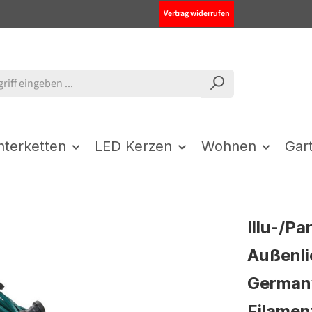
Vertrag widerrufen
chterketten
LED Kerzen
Wohnen
Gar
Illu-/Pa
Außenli
Germany
Filamen