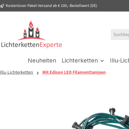
Kostenloser Paket-Versand ab € 100,- Bestellwert (DE)
springen
Zur Hauptnavigation springen
Neuheiten
Lichterketten
Illu-Li
Illu-Lichterketten
Mit Edison LED Filamentlampen
Bildergalerie überspringen