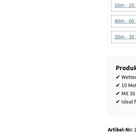
10m - 10
40m - 60
30m - 30
Produk
✔ Wetter
✔ 10 Met
✔ Mit 3
✔ Ideal 
Artikel-Nr: