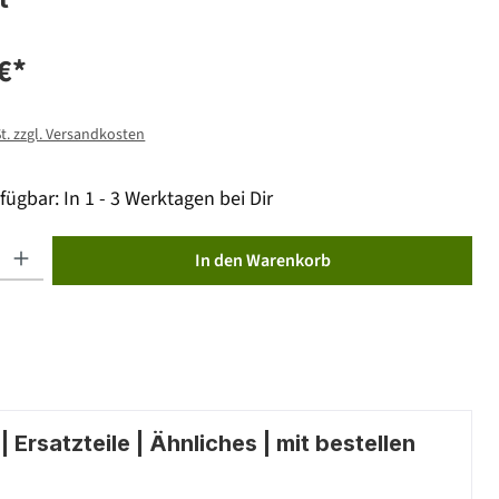
€*
St. zzgl. Versandkosten
fügbar: In 1 - 3 Werktagen bei Dir
ib den gewünschten Wert ein oder benutze die Schaltflächen um die Anzahl zu erhöhen od
In den Warenkorb
 Ersatzteile | Ähnliches | mit bestellen