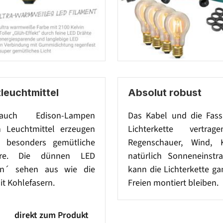
leuchtmittel
Absolut robust
uch Edison-Lampen
Das Kabel und die Fas
 Leuchtmittel erzeugen
Lichterkette vertra
z besonders gemütliche
Regenschauer, Wind, 
äre. Die dünnen LED
natürlich Sonneneinstr
en´ sehen aus wie die
kann die Lichterkette ga
t Kohlefasern.
Freien montiert bleiben.
direkt zum Produkt