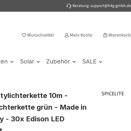
Beratung: support@h4g-gmbh.de
Wunschzettel
Mein Konto
Warenkorb
ten
Solar
Zubehör
SALE
SPICELITE
rtylichterkette 10m -
chterkette grün - Made in
 - 30x Edison LED
t