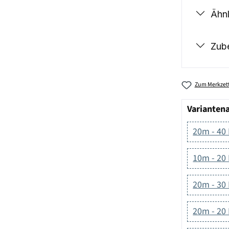
Ähnl
Zub
Zum Merkzett
Varianten
20m - 40
10m - 20
20m - 30
20m - 20