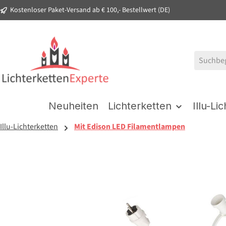
Kostenloser Paket-Versand ab € 100,- Bestellwert (DE)
springen
Zur Hauptnavigation springen
Neuheiten
Lichterketten
Illu-Li
Illu-Lichterketten
Mit Edison LED Filamentlampen
Bildergalerie überspringen