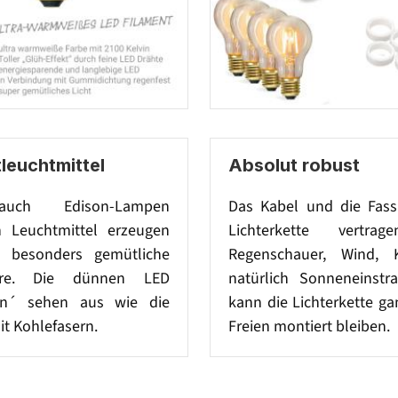
leuchtmittel
Absolut robust
uch Edison-Lampen
Das Kabel und die Fas
 Leuchtmittel erzeugen
Lichterkette vertra
z besonders gemütliche
Regenschauer, Wind, 
äre. Die dünnen LED
natürlich Sonneneinstr
en´ sehen aus wie die
kann die Lichterkette ga
t Kohlefasern.
Freien montiert bleiben.