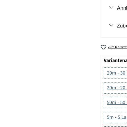
Ähnl
Zub
Zum Merkzett
Varianten
20m - 30
20m - 20
50m - 50
5m - 5 L