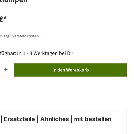
€*
St. zzgl. Versandkosten
fügbar: In 1 - 3 Werktagen bei Dir
ib den gewünschten Wert ein oder benutze die Schaltflächen um die Anzahl zu erhöhen od
In den Warenkorb
 Ersatzteile | Ähnliches | mit bestellen