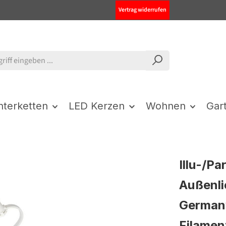
Vertrag widerrufen
chterketten
LED Kerzen
Wohnen
Gar
Illu-/Pa
Außenli
Germany
Filame