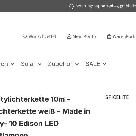
Beratung: support@h4g-gmbh.de
Wunschzettel
Mein Konto
Warenkorb
ten
Solar
Zubehör
SALE
SPICELITE
rtylichterkette 10m -
chterkette weiß - Made in
- 10 Edison LED
ntlampen