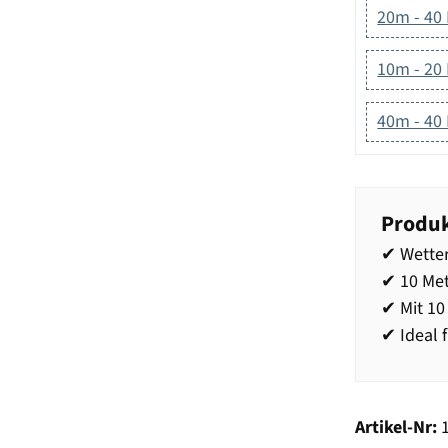
20m - 40
10m - 20
40m - 40
Produk
✔ Wetter
✔ 10 Met
✔ Mit 1
✔ Ideal 
Artikel-Nr: