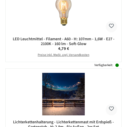
LED Leuchtmittel - Filament - A60 - H: 107mm - 1,6W - E27 -
2100K - 160 lm - Soft-Glow
Regulärer Preis:
4,79 €
Preise inkl. MwSt. zzgl. Versandkosten
Verfügbarkeit:
Lichterkettenhalterung - Lichterkettenmast mit Erdspieß -
Gartenstab - H: 2,8m - für Außen - 2er Set