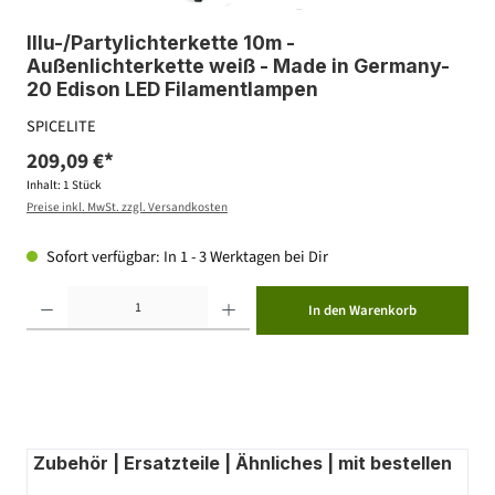
Illu-/Partylichterkette 10m -
Außenlichterkette weiß - Made in Germany-
20 Edison LED Filamentlampen
SPICELITE
209,09 €*
Inhalt:
1 Stück
Preise inkl. MwSt. zzgl. Versandkosten
Sofort verfügbar: In 1 - 3 Werktagen bei Dir
Produkt Anzahl: Gib den gewünschten Wert ein oder benutze die Schaltflächen um die Anzahl zu erhöhen ode
In den Warenkorb
Zubehör | Ersatzteile | Ähnliches | mit bestellen