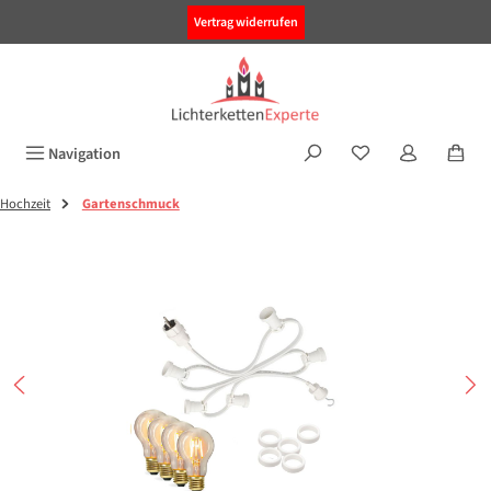
alt springen
Vertrag widerrufen
Navigation
Hochzeit
Gartenschmuck
Bildergalerie überspringen