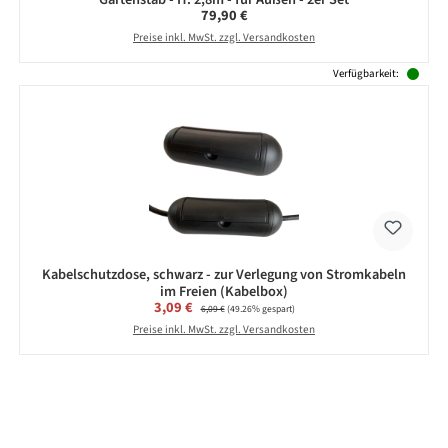
Regulärer Preis:
79,90 €
Preise inkl. MwSt. zzgl. Versandkosten
Verfügbarkeit:
Kabelschutzdose, schwarz - zur Verlegung von Stromkabeln
im Freien (Kabelbox)
Verkaufspreis:
3,09 €
Regulärer Preis:
6,09 €
(49.26% gespart)
Preise inkl. MwSt. zzgl. Versandkosten