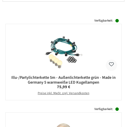
Produktgalerie überspringen
Verfügbarkeit:
Illu-/Partylichterkette 5m - Außenlichterkette grün - Made in
Germany 5 warmweiße LED Kugellampen
Regulärer Preis:
75,99 €
Preise inkl. MwSt. zzgl. Versandkosten
Produktgalerie überspringen
Verfügbarkeit: