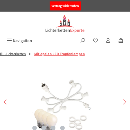
alt springen
Vertrag widerrufen
Navigation
Illu-Lichterketten
Mit opalen LED Tropfenlampen
Bildergalerie überspringen