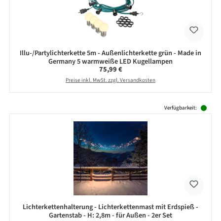
Illu-/Partylichterkette 5m - Außenlichterkette grün - Made in
Germany 5 warmweiße LED Kugellampen
Regulärer Preis:
75,99 €
Preise inkl. MwSt. zzgl. Versandkosten
Produktgalerie überspringen
Verfügbarkeit:
Lichterkettenhalterung - Lichterkettenmast mit Erdspieß -
Gartenstab - H: 2,8m - für Außen - 2er Set