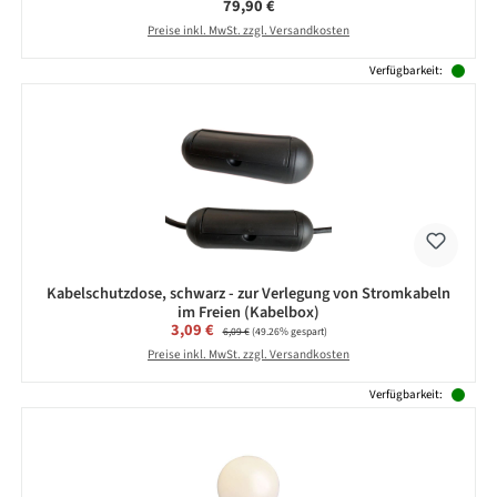
Regulärer Preis:
79,90 €
Preise inkl. MwSt. zzgl. Versandkosten
Verfügbarkeit:
Kabelschutzdose, schwarz - zur Verlegung von Stromkabeln
im Freien (Kabelbox)
Verkaufspreis:
3,09 €
Regulärer Preis:
6,09 €
(49.26% gespart)
Preise inkl. MwSt. zzgl. Versandkosten
Verfügbarkeit: