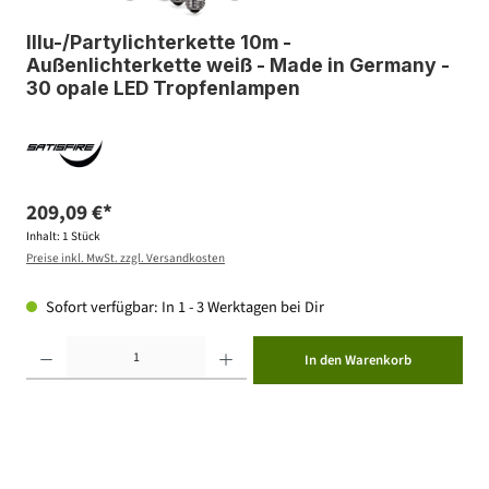
Illu-/Partylichterkette 10m -
Außenlichterkette weiß - Made in Germany -
30 opale LED Tropfenlampen
209,09 €*
Inhalt:
1 Stück
Preise inkl. MwSt. zzgl. Versandkosten
Sofort verfügbar: In 1 - 3 Werktagen bei Dir
Produkt Anzahl: Gib den gewünschten Wert ein oder benutze die Schaltflächen um die Anzahl zu erhöhen ode
In den Warenkorb