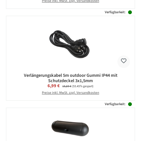
Preise inkl. MwSt. zzgl. Versandkosten
Verfügbarkeit:
Verlängerungskabel 5m outdoor Gummi IP44 mit
Schutzdeckel 3x1,5mm
Verkaufspreis:
6,99 €
Regulärer Preis:
15,69 €
(55.45% gespart)
Preise inkl. MwSt. zzgl. Versandkosten
Verfügbarkeit: