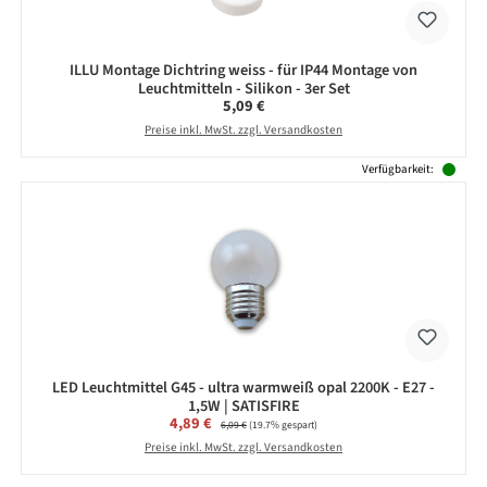
ILLU Montage Dichtring weiss - für IP44 Montage von
Leuchtmitteln - Silikon - 3er Set
Regulärer Preis:
5,09 €
Preise inkl. MwSt. zzgl. Versandkosten
Verfügbarkeit:
LED Leuchtmittel G45 - ultra warmweiß opal 2200K - E27 -
1,5W | SATISFIRE
Verkaufspreis:
4,89 €
Regulärer Preis:
6,09 €
(19.7% gespart)
Preise inkl. MwSt. zzgl. Versandkosten