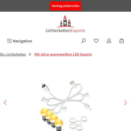
alt springen
Vertrag widerrufen
Navigation
Illu-Lichterketten
Mit ultra-warmweißen LED Kugeln
Bildergalerie überspringen