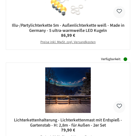
Illu-/Partylichterkette 5m - Außenlichterkette weiß - Made in
Germany - 5 ultra-warmweiße LED Kugeln
Regulärer Preis:
86,99 €
Preise inkl. MwSt. zzgl. Versandkosten
Produktgalerie überspringen
Verfügbarkeit:
Lichterkettenhalterung - Lichterkettenmast mit Erdspieß -
Gartenstab - H: 2,8m - für Außen - 2er Set
Regulärer Preis:
79,90 €