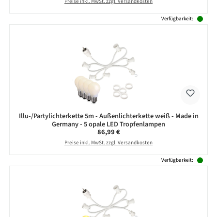
Preise inkl. MwSt. zzgl. Versandkosten
Verfügbarkeit:
Illu-/Partylichterkette 5m - Außenlichterkette weiß - Made in
Germany - 5 opale LED Tropfenlampen
Regulärer Preis:
86,99 €
Preise inkl. MwSt. zzgl. Versandkosten
Verfügbarkeit: