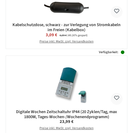
Kabelschutzdose, schwarz - zur Verlegung von Stromkabeln
im Freien (Kabelbox)
Verkaufspreis:
3,09 €
Regulärer Preis:
6,09 €
(49.26% gespart)
Preise inkl. MwSt. zzgl. Versandkosten
Verfügbarkeit:
Digitale Wochen Zeitschaltuhr IP44 (20 Zyklen/Tag, max
1800W, Tages-Wochen-/Wochenendprogramm)
Regulärer Preis:
23,99 €
Preise inkl. MwSt. zzgl. Versandkosten