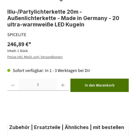
Illu-/Partylichterkette 20m -
Außenlichterkette - Made in Germany - 20
ultra-warmweiße LED Kugeln
SPICELITE
246,89 €*
Inhalt:
1 Stück
Preise inkl. MwSt. zzgl. Versandkosten
Sofort verfügbar: In 1 - 3 Werktagen bei Dir
Produkt Anzahl: Gib den gewünschten Wert ein oder benutze die Schaltflächen um die Anzahl zu erhöhen ode
In den Warenkorb
Zubehör | Ersatzteile | Ähnliches | mit bestellen