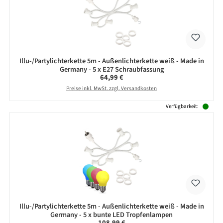
Illu-/Partylichterkette 5m - Außenlichterkette weiß - Made in
Germany - 5 x E27 Schraubfassung
Regulärer Preis:
64,99 €
Preise inkl. MwSt. zzgl. Versandkosten
Verfügbarkeit:
Illu-/Partylichterkette 5m - Außenlichterkette weiß - Made in
Germany - 5 x bunte LED Tropfenlampen
Regulärer Preis:
108,99 €