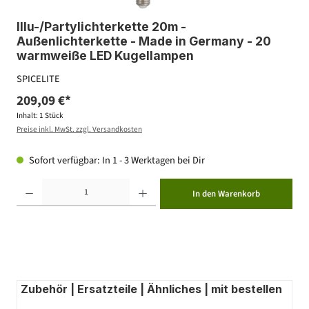
Illu-/Partylichterkette 20m -
Außenlichterkette - Made in Germany - 20
warmweiße LED Kugellampen
SPICELITE
209,09 €*
Inhalt:
1 Stück
Preise inkl. MwSt. zzgl. Versandkosten
Sofort verfügbar: In 1 - 3 Werktagen bei Dir
Produkt Anzahl: Gib den gewünschten Wert ein oder benutze die Schaltflächen um die Anzahl zu erhöhen ode
In den Warenkorb
Zubehör | Ersatzteile | Ähnliches | mit bestellen