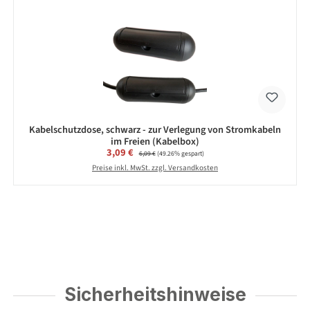
Kabelschutzdose, schwarz - zur Verlegung von Stromkabeln
im Freien (Kabelbox)
Verkaufspreis:
3,09 €
Regulärer Preis:
6,09 €
(49.26% gespart)
Preise inkl. MwSt. zzgl. Versandkosten
Sicherheitshinweise