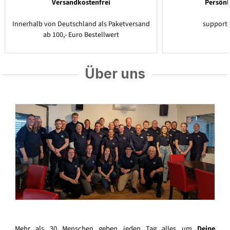
Versandkostenfrei
Persönl
Innerhalb von Deutschland als Paketversand
support
ab 100,- Euro Bestellwert
Über uns
Mehr als 30 Menschen geben jeden Tag alles um
Deine