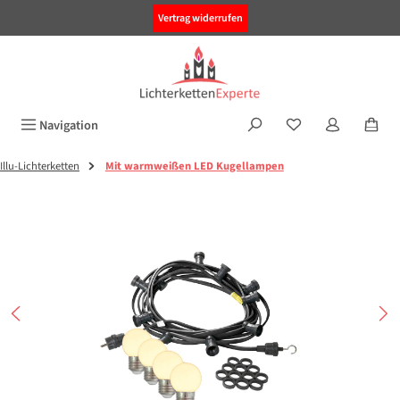
alt springen
Vertrag widerrufen
Navigation
Illu-Lichterketten
Mit warmweißen LED Kugellampen
Bildergalerie überspringen