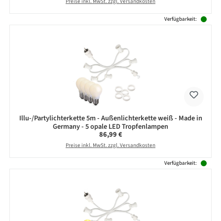
Preise inkl. MwSt. zzgl. Versandkosten
Verfügbarkeit:
Illu-/Partylichterkette 5m - Außenlichterkette weiß - Made in
Germany - 5 opale LED Tropfenlampen
Regulärer Preis:
86,99 €
Preise inkl. MwSt. zzgl. Versandkosten
Verfügbarkeit: