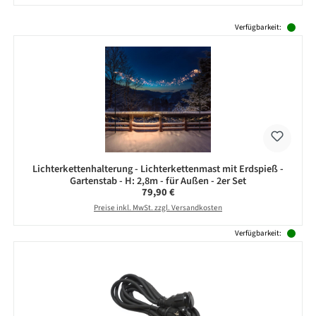
Produktgalerie überspringen
Verfügbarkeit:
Lichterkettenhalterung - Lichterkettenmast mit Erdspieß -
Gartenstab - H: 2,8m - für Außen - 2er Set
Regulärer Preis:
79,90 €
Preise inkl. MwSt. zzgl. Versandkosten
Verfügbarkeit: