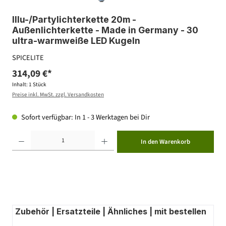
Illu-/Partylichterkette 20m -
Außenlichterkette - Made in Germany - 30
ultra-warmweiße LED Kugeln
SPICELITE
314,09 €*
Inhalt:
1 Stück
Preise inkl. MwSt. zzgl. Versandkosten
Sofort verfügbar: In 1 - 3 Werktagen bei Dir
Produkt Anzahl: Gib den gewünschten Wert ein oder benutze die Schaltflächen um die Anzahl zu erhöhen ode
In den Warenkorb
Zubehör | Ersatzteile | Ähnliches | mit bestellen