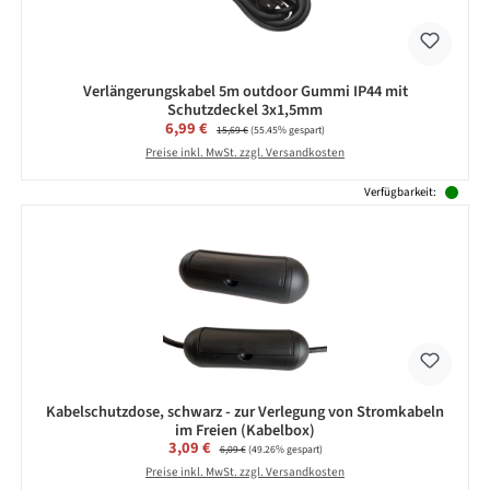
Verlängerungskabel 5m outdoor Gummi IP44 mit
Schutzdeckel 3x1,5mm
Verkaufspreis:
6,99 €
Regulärer Preis:
15,69 €
(55.45% gespart)
Preise inkl. MwSt. zzgl. Versandkosten
Verfügbarkeit:
Kabelschutzdose, schwarz - zur Verlegung von Stromkabeln
im Freien (Kabelbox)
Verkaufspreis:
3,09 €
Regulärer Preis:
6,09 €
(49.26% gespart)
Preise inkl. MwSt. zzgl. Versandkosten