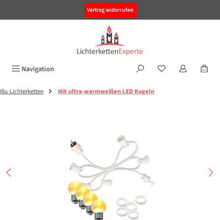
alt springen
Vertrag widerrufen
Navigation
Illu-Lichterketten
Mit ultra-warmweißen LED Kugeln
Bildergalerie überspringen