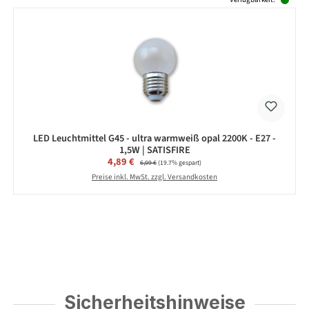
LED Leuchtmittel G45 - ultra warmweiß opal 2200K - E27 -
1,5W | SATISFIRE
Verkaufspreis:
4,89 €
Regulärer Preis:
6,09 €
(19.7% gespart)
Preise inkl. MwSt. zzgl. Versandkosten
Sicherheitshinweise