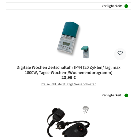
Verfügbarkeit:
Digitale Wochen Zeitschaltuhr IP44 (20 Zyklen/Tag, max
1800W, Tages-Wochen-/Wochenendprogramm)
Regulärer Preis:
23,99 €
Preise inkl. MwSt. zzgl. Versandkosten
Verfügbarkeit: