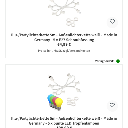
Illu-/Partylichterkette 5m - Außenlichterkette weiß - Made in
Germany - 5 x E27 Schraubfassung
Regulärer Preis:
64,99 €
Preise inkl. MwSt. zzgl. Versandkosten
Verfügbarkeit:
Illu-/Partylichterkette 5m - Außenlichterkette weiß - Made in
Germany - 5 x bunte LED Tropfenlampen
Regulärer Preis:
108,99 €