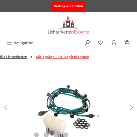
alt springen
Vertrag widerrufen
Navigation
Illu-Lichterketten
Mit opalen LED Tropfenlampen
Bildergalerie überspringen