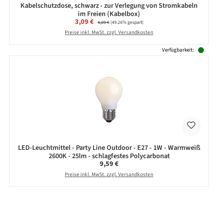
Kabelschutzdose, schwarz - zur Verlegung von Stromkabeln
im Freien (Kabelbox)
Verkaufspreis:
3,09 €
Regulärer Preis:
6,09 €
(49.26% gespart)
Preise inkl. MwSt. zzgl. Versandkosten
Verfügbarkeit:
LED-Leuchtmittel - Party Line Outdoor - E27 - 1W - Warmweiß
2600K - 25lm - schlagfestes Polycarbonat
Regulärer Preis:
9,59 €
Preise inkl. MwSt. zzgl. Versandkosten