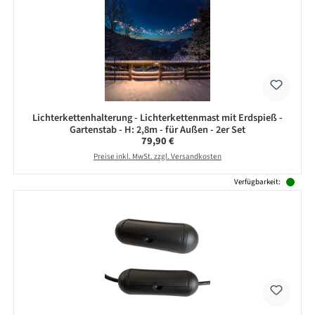
Lichterkettenhalterung - Lichterkettenmast mit Erdspieß -
Gartenstab - H: 2,8m - für Außen - 2er Set
Regulärer Preis:
79,90 €
Preise inkl. MwSt. zzgl. Versandkosten
Verfügbarkeit: