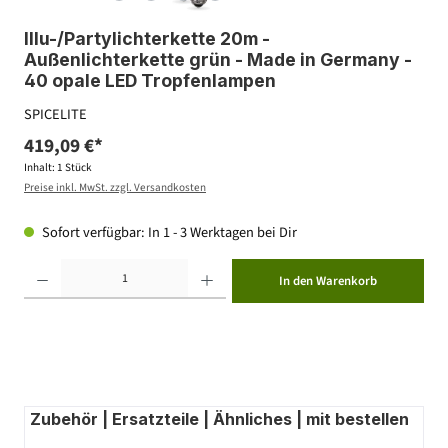
Illu-/Partylichterkette 20m -
Außenlichterkette grün - Made in Germany -
40 opale LED Tropfenlampen
SPICELITE
419,09 €*
Inhalt:
1 Stück
Preise inkl. MwSt. zzgl. Versandkosten
Sofort verfügbar: In 1 - 3 Werktagen bei Dir
Produkt Anzahl: Gib den gewünschten Wert ein oder benutze die Schaltflächen um die Anzahl zu erhöhen ode
In den Warenkorb
Zubehör | Ersatzteile | Ähnliches | mit bestellen