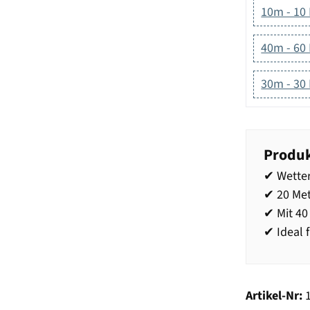
10m - 10
40m - 60
30m - 30
Produk
✔ Wetter
✔ 20 Met
✔ Mit 4
✔ Ideal 
Artikel-Nr: