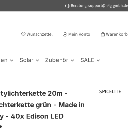
Beratung: support@h4g-gmbh.de
Wunschzettel
Mein Konto
Warenkorb
ten
Solar
Zubehör
SALE
SPICELITE
rtylichterkette 20m -
chterkette grün - Made in
 - 40x Edison LED
t