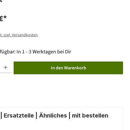
€*
St. zzgl. Versandkosten
fügbar: In 1 - 3 Werktagen bei Dir
ib den gewünschten Wert ein oder benutze die Schaltflächen um die Anzahl zu erhöhen od
In den Warenkorb
 Ersatzteile | Ähnliches | mit bestellen