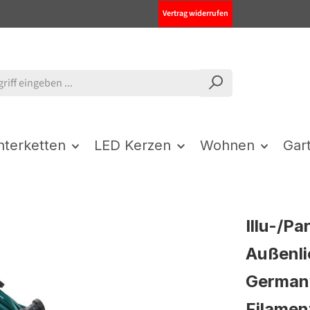
Vertrag widerrufen
chterketten
LED Kerzen
Wohnen
Gar
Illu-/Pa
Außenli
Germany
Filamen