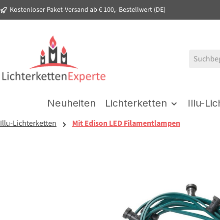
Kostenloser Paket-Versand ab € 100,- Bestellwert (DE)
springen
Zur Hauptnavigation springen
Neuheiten
Lichterketten
Illu-Li
Illu-Lichterketten
Mit Edison LED Filamentlampen
Bildergalerie überspringen