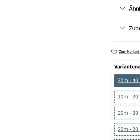
Ähnl
Zub
Zum Merkzett
Varianten
20m - 40
10m - 20
20m - 30
20m - 20