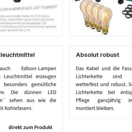
leuchtmittel
Absolut robust
uch Edison-Lampen
Das Kabel und die Fas
 Leuchtmittel erzeugen
Lichterkette sind 
z besonders gemütliche
wetterfest und robust. 
äre. Die dünnen LED
Lichterkette bei ents
en´ sehen aus wie die
Pflege ganzjährig 
t Kohlefasern.
montiert bleiben.
direkt zum Produkt